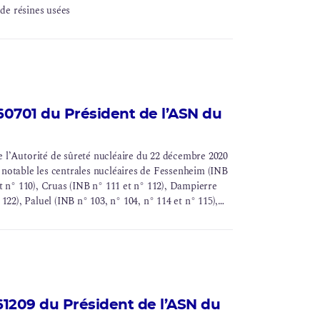
de résines usées
701 du Président de l’ASN du
 l’Autorité de
sûreté nucléaire
du 22 décembre 2020
 notable les centrales nucléaires de Fessenheim (
INB
et n° 110), Cruas (INB n° 111 et n° 112), Dampierre
 122), Paluel (INB n° 103, n° 104, n° 114 et n° 115),
 119 et n° 120), Nogent (INB n° 129 et n° 130), Penly
 Cattenom (INB n° 124, n° 125, n° 126 et n° 137),
n° 159).
209 du Président de l’ASN du