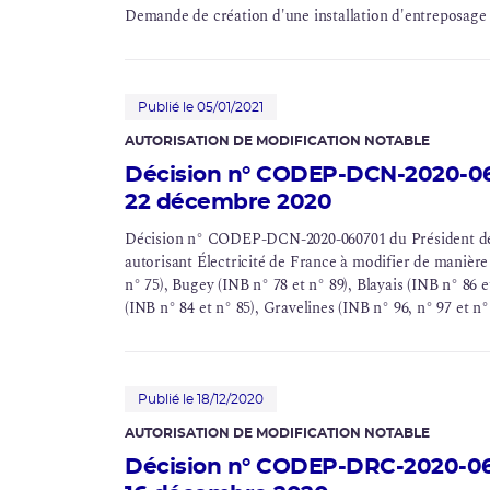
Demande de création d'une installation d'
entreposage
Publié le 05/01/2021
AUTORISATION DE MODIFICATION NOTABLE
Décision n° CODEP-DCN-2020-060
22 décembre 2020
Décision n° CODEP-DCN-2020-060701 du Président de
autorisant Électricité de France à modifier de manière
n° 75), Bugey (INB n° 78 et n° 89), Blayais (INB n° 86 
(INB n° 84 et n° 85), Gravelines (INB n° 96, n° 97 et n°
Flamanville (INB n° 108 et n° 109), Saint-Alban (INB n°
(INB n° 136 et n° 140), Golfech (INB n° 135 et n° 142),
Chooz (INB n° 139 et n° 144) et Civaux (INB n° 158 et 
Publié le 18/12/2020
AUTORISATION DE MODIFICATION NOTABLE
Décision n° CODEP-DRC-2020-061