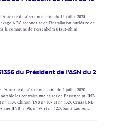
utorité de sûreté nucléaire du 15 juillet 2020
stockage AOC secondaire de l’
installation nucléaire de
ans la commune de Fessenheim (Haut-Rhin)
356 du Président de l'ASN du 2
Autorité de sûreté nucléaire du 2 juillet 2020
 notable les centrales nucléaires de Fessenheim (INB
et n° 110), Chinon (INB n° 107 et n° 132), Cruas (INB
elines (INB n° 96, n° 97 et n° 122), Saint-Laurent
B n° 103, n° 104, n° 114 et n° 115), Flamanville (INB
elleville (INB n° 127 et n° 128), Nogent (INB n° 129 et
135 et n° 142), Cattenom (INB n° 124, n° 125, n° 126