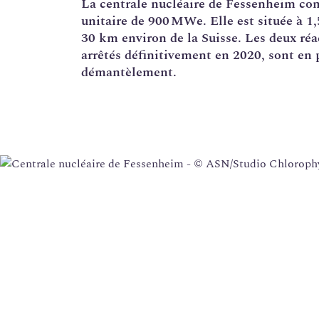
La
centrale nucléaire
de Fessenheim co
unitaire de 900 MWe. Elle est située à 1,
Corrosion sous contrainte
30 km environ de la Suisse. Les deux réa
Usine Creusot Forge
arrêtés définitivement en 2020, sont en 
démantèlement
.
Évaluations complémentaires de sûreté