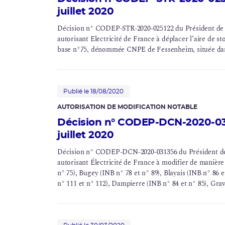
juillet 2020
Décision n° CODEP-STR-2020-025122 du Président de l’A
autorisant Electricité de France à déplacer l’aire de 
base
n°75, dénommée
CNPE
de Fessenheim, située d
Publié le 18/08/2020
AUTORISATION DE MODIFICATION NOTABLE
Décision n° CODEP-DCN-2020-031
juillet 2020
Décision n° CODEP-DCN-2020-031356 du Président de l’
autorisant Électricité de France à modifier de manière
n° 75), Bugey (INB n° 78 et n° 89), Blayais (INB n° 86 
n° 111 et n° 112), Dampierre (INB n° 84 et n° 85), Grav
(INB n° 100), Tricastin (INB n° 87 et n° 88), Paluel (IN
n° 108 et n° 109), Saint-Alban (INB n° 119 et n° 120), B
n° 130), Penly (INB n° 136 et n° 140), Golfech (INB n° 