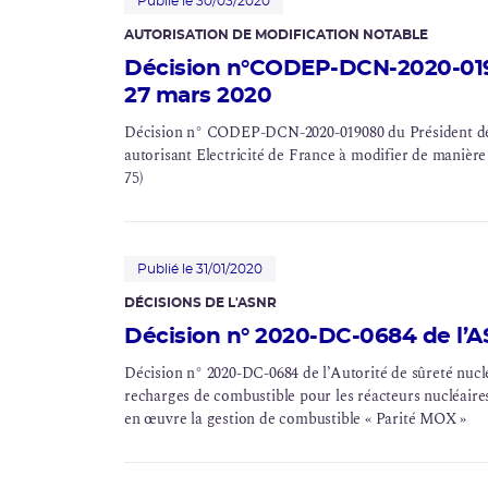
et n° 137), Chooz (INB n° 139 et n° 144) et Civaux (INB
Publié le 30/03/2020
AUTORISATION DE MODIFICATION NOTABLE
Décision n°CODEP-DCN-2020-019
27 mars 2020
Décision n° CODEP-DCN-2020-019080 du Président de l
autorisant Electricité de France à modifier de manière
75)
Publié le 31/01/2020
DÉCISIONS DE L'ASNR
Décision n° 2020-DC-0684 de l’A
Décision n° 2020-DC-0684 de l’Autorité de sûreté nucléai
recharges de combustible pour les réacteurs nucléair
en œuvre la gestion de combustible « Parité
MOX
»