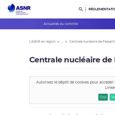
RÉGLEMENTATI
Rechercher dans l
Actualités du contrôle
L'ASNR en région
L'ASNR en région
...
Centrale nucléaire de Fessen
Contrôle de l'ASNR
INES et ASN-SFRO
Centrale nucléaire d
Réexamens périodiques
Petits Réacteurs Modulaires
Autorisez le dépôt de cookies pour accéder 
Linke
EPR 2
Oui
To
Surveillance des PFAS
Réacteur EPR de Flamanville