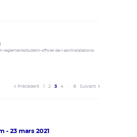
N
n-reglemente/bulletin-officiel-de-l-asn/installations-
(current)
Précédent
1
2
3
4
…
8
Suivant
m - 23 mars 2021