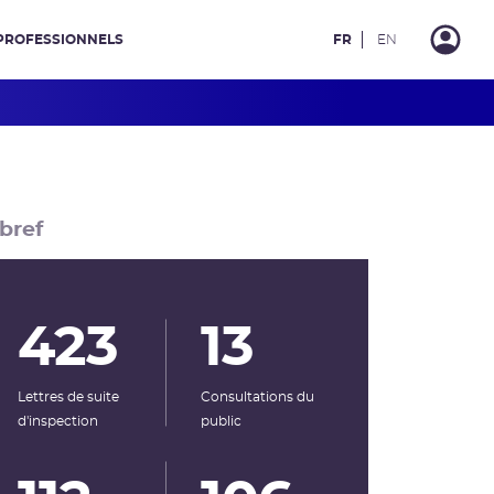
PROFESSIONNELS
FR
EN
bref
423
13
Lettres de suite
Consultations du
d'inspection
public