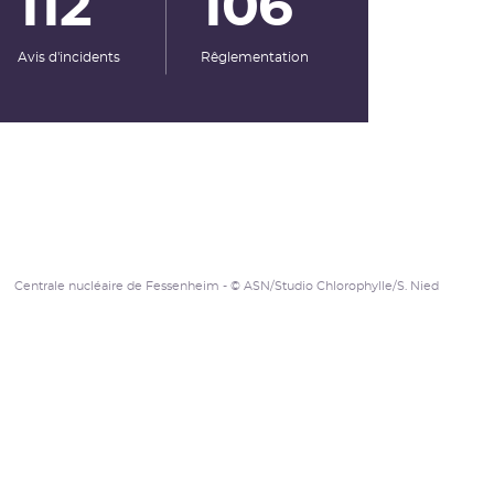
112
106
Avis d'incidents
Rêglementation
Centrale nucléaire de Fessenheim - © ASN/Studio Chlorophylle/S. Nied