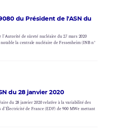
 n° 158 et n° 159)
080 du Président de l'ASN du
'Autorité de sûreté nucléaire du 27 mars 2020
 notable la centrale nucléaire de Fessenheim (INB n°
SN du 28 janvier 2020
re du 28 janvier 2020 relative à la variabilité des
es d’Électricité de France (EDF) de 900 MWe mettant