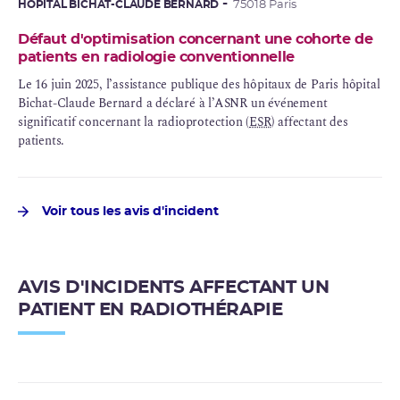
HÔPITAL BICHAT-CLAUDE BERNARD
75018 Paris
celle du 18Fluoro-désoxy-glucose (18F-FDG), un autre
médicament radiopharmaceutique utilisé couramment pour les
Défaut d'optimisation concernant une cohorte de
examens diagnostiques de TEP-TDM. Entre temps, cinq autres
patients en radiologie conventionnelle
patients avaient reçu cette injection.
Le 16 juin 2025, l’assistance publique des hôpitaux de Paris hôpital
Bichat-Claude Bernard a déclaré à l’ASNR un événement
significatif concernant la radioprotection (
ESR
) affectant des
patients.
Voir tous les avis d'incident
AVIS D'INCIDENTS AFFECTANT UN
PATIENT EN RADIOTHÉRAPIE