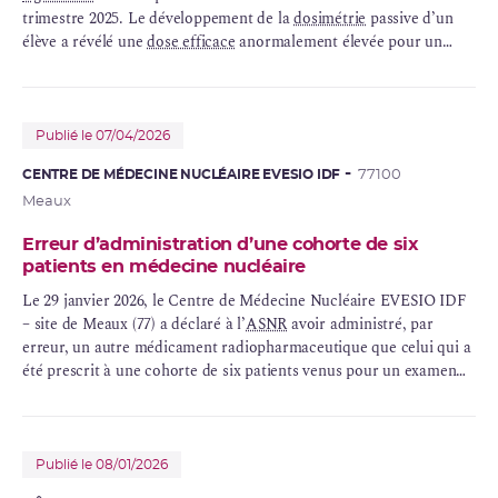
trimestre 2025. Le développement de la
dosimétrie
passive d’un
élève a révélé une
dose efficace
anormalement élevée pour un
travailleur classé B.
Publié le 07/04/2026
CENTRE DE MÉDECINE NUCLÉAIRE EVESIO IDF
77100
Meaux
Erreur d’administration d’une cohorte de six
patients en médecine nucléaire
Le 29 janvier 2026, le Centre de Médecine Nucléaire EVESIO IDF
– site de Meaux (77) a déclaré à l’
ASNR
avoir administré, par
erreur, un autre médicament radiopharmaceutique que celui qui a
été prescrit à une cohorte de six patients venus pour un examen
de
tomographie
par émission de positons couplé au scanner (TEP-
TDM) de la prostate. En effet à la fin de l’acquisition des images
du premier patient, les opérateurs ont constaté que la fixation du
médicament radiopharmaceutique à base de fluor 18 ne
Publié le 08/01/2026
correspondait pas à la fixation métabolique du 18F-PSMA mais à