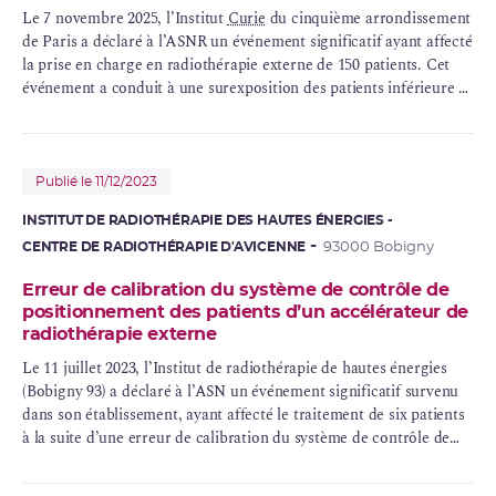
Le 7 novembre 2025, l’Institut
Curie
du cinquième arrondissement
de Paris a déclaré à l’ASNR un événement significatif ayant affecté
la prise en charge en radiothérapie externe de 150 patients. Cet
événement a conduit à une surexposition des patients inférieure à
3 % (en moyenne 1,8 %) excepté pour 1 patient, et sans jamais
excéder 5 %, lors de la réalisation de leur traitement.
Publié le 11/12/2023
INSTITUT DE RADIOTHÉRAPIE DES HAUTES ÉNERGIES -
CENTRE DE RADIOTHÉRAPIE D'AVICENNE
93000 Bobigny
Erreur de calibration du système de contrôle de
positionnement des patients d’un accélérateur de
radiothérapie externe
Le 11 juillet 2023, l’Institut de radiothérapie de hautes énergies
(Bobigny 93) a déclaré à l’ASN un événement significatif survenu
dans son établissement, ayant affecté le traitement de six patients
à la suite d’une erreur de calibration du système de contrôle de
positionnement des patients utilisé lors des séances de
radiothérapie externe.