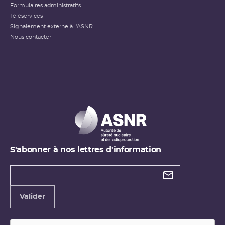
Formulaires administratifs
Téléservices
Signalement externe à l'ASNR
Nous contacter
S'abonner à nos lettres d'information
Types de
newsletter
Adresse
Valider
e-
mail