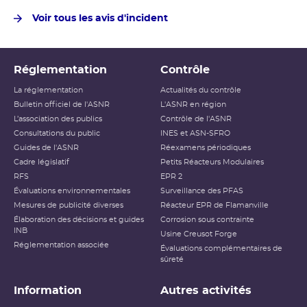
Voir tous les avis d'incident
Réglementation
Contrôle
La réglementation
Actualités du contrôle
Bulletin officiel de l'ASNR
L'ASNR en région
L’association des publics
Contrôle de l'ASNR
Consultations du public
INES et ASN-SFRO
Guides de l'ASNR
Réexamens périodiques
Cadre législatif
Petits Réacteurs Modulaires
RFS
EPR 2
Évaluations environnementales
Surveillance des PFAS
Mesures de publicité diverses
Réacteur EPR de Flamanville
Élaboration des décisions et guides
Corrosion sous contrainte
INB
Usine Creusot Forge
Réglementation associée
Évaluations complémentaires de
sûreté
Information
Autres activités