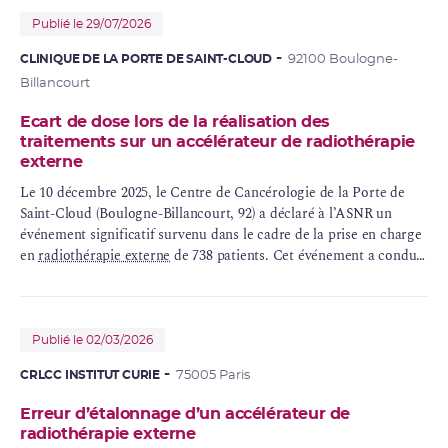
Publié le 29/07/2026
CLINIQUE DE LA PORTE DE SAINT-CLOUD
92100 Boulogne-
Billancourt
Ecart de dose lors de la réalisation des
traitements sur un accélérateur de radiothérapie
externe
Le 10 décembre 2025, le Centre de Cancérologie de la Porte de
Saint-Cloud (Boulogne-Billancourt, 92) a déclaré à l’ASNR un
événement significatif survenu dans le cadre de la prise en charge
en
radiothérapie externe
de 738 patients. Cet événement a conduit
à la délivrance d’une
dose
supérieure à la dose planifiée, avec un
écart compris entre 0 et 3 %, sans jamais excéder 5 %, lors de la
réalisation des traitements. Ces écarts dosimétriques sont sans
conséquence sur la prise en charge des patients.
Publié le 02/03/2026
CRLCC INSTITUT CURIE
75005 Paris
Erreur d’étalonnage d’un accélérateur de
radiothérapie externe