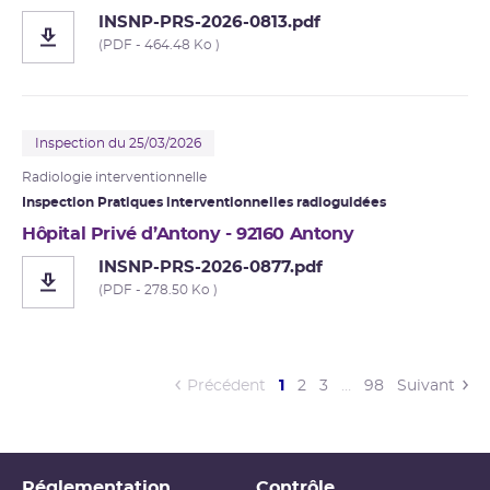
INSNP-PRS-2026-0813.pdf
(PDF - 464.48 Ko )
Inspection du 25/03/2026
Radiologie interventionnelle
Inspection Pratiques interventionnelles radioguidées
Hôpital Privé d’Antony - 92160 Antony
INSNP-PRS-2026-0877.pdf
(PDF - 278.50 Ko )
(current)
Précédent
1
2
3
…
98
Suivant
Réglementation
Contrôle