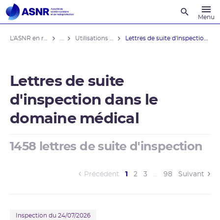
Recherche
Menu
L'ASNR en région
...
Utilisations médicales
Lettres de suite d'inspection domaine ...
Lettres de suite
d'inspection dans le
domaine médical
1458 lettres de suite d'inspection
(current)
Précédent
1
2
3
…
98
Suivant
Inspection du 24/07/2026