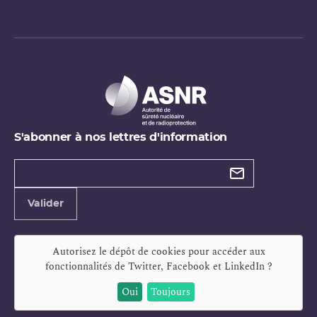
S'abonner à nos lettres d'information
Types de
newsletter
Adresse
Valider
e-
mail
Autorisez le dépôt de cookies pour accéder aux
fonctionnalités de
Twitter, Facebook et LinkedIn
?
Oui
Toujours