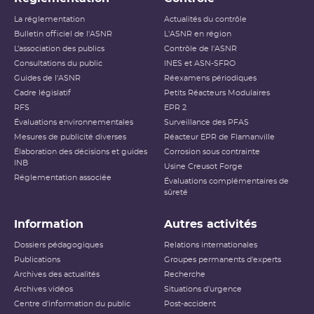
La réglementation
Actualités du contrôle
Bulletin officiel de l'ASNR
L'ASNR en région
L’association des publics
Contrôle de l'ASNR
Consultations du public
INES et ASN-SFRO
Guides de l'ASNR
Réexamens périodiques
Cadre législatif
Petits Réacteurs Modulaires
RFS
EPR 2
Évaluations environnementales
Surveillance des PFAS
Mesures de publicité diverses
Réacteur EPR de Flamanville
Élaboration des décisions et guides
Corrosion sous contrainte
INB
Usine Creusot Forge
Réglementation associée
Évaluations complémentaires de
sûreté
Information
Autres activités
Dossiers pédagogiques
Relations internationales
Publications
Groupes permanents d'experts
Archives des actualités
Recherche
Archives vidéos
Situations d'urgence
Centre d'information du public
Post-accident