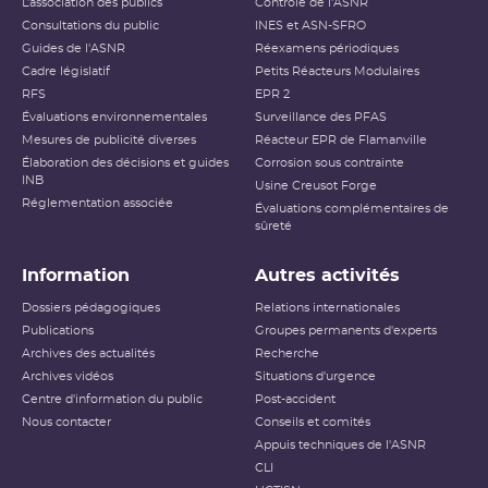
L’association des publics
Contrôle de l'ASNR
renforcement des actions menées sur la qualité
Consultations du public
INES et ASN-SFRO
de la préparation des activités et des documents
Guides de l'ASNR
Réexamens périodiques
associés aux activités d’exploitation courante
Cadre législatif
Petits Réacteurs Modulaires
RFS
EPR 2
(essais périodiques, lignages, etc.) doit être mis
Évaluations environnementales
Surveillance des PFAS
en œuvre en prenant en compte les facteurs
Mesures de publicité diverses
Réacteur EPR de Flamanville
organisationnels et humains. Concernant la
Élaboration des décisions et guides
Corrosion sous contrainte
gestion de crise, l’ASNR considère que
INB
Usine Creusot Forge
l’exploitant doit engager des actions afin
Réglementation associée
Évaluations complémentaires de
d’améliorer son organisation et de garantir un
sûreté
déploiement efficace des moyens locaux de
Information
Autres activités
crise.
En ce qui concerne la maintenance, l’ASNR
Dossiers pédagogiques
Relations internationales
Publications
considère que l’organisation mise en place par
Groupes permanents d'experts
Archives des actualités
Recherche
le site est robuste et permet de garantir la
Archives vidéos
Situations d'urgence
conformité et le maintien en bon état général
Centre d'information du public
Post-accident
des matériels. Cependant, l’ASNR a constaté
Nous contacter
Conseils et comités
des lacunes ponctuelles dans la réalisation des
Appuis techniques de l'ASNR
activités de maintenance, qu’il s’agisse des
CLI