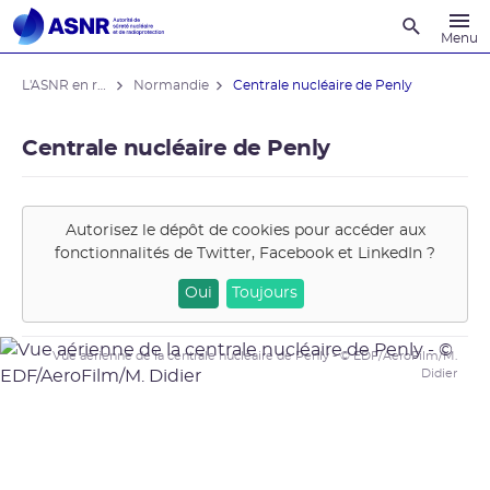
Recherche
Menu
L'ASNR en région
Normandie
Centrale nucléaire de Penly
Centrale nucléaire de Penly
Autorisez le dépôt de cookies pour accéder aux
fonctionnalités de
Twitter, Facebook et LinkedIn
?
Oui
Toujours
Vue aérienne de la centrale nucléaire de Penly - © EDF/AeroFilm/M.
Didier