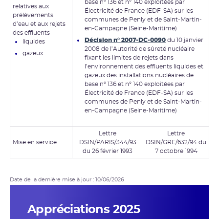
base n° 136 et n° 140 exploitées par
relatives aux
Électricité de France (EDF-SA) sur les
prélèvements
communes de Penly et de Saint-Martin-
d’eau et aux rejets
en-Campagne (Seine-Maritime)
des effluents
Décision n° 2007-DC-0090
du 10 janvier
liquides
2008 de l’Autorité de sûreté nucléaire
gazeux
fixant les limites de rejets dans
l’environnement des effluents liquides et
gazeux des installations nucléaires de
base n° 136 et n° 140 exploitées par
Électricité de France (EDF-SA) sur les
communes de Penly et de Saint-Martin-
en-Campagne (Seine-Maritime)
Lettre
Lettre
Mise en service
DSIN/PARIS/344/93
DSIN/GRE/632/94 du
du 26 février 1993
7 octobre 1994
Date de la dernière mise à jour : 10/06/2026
Appréciations 2025