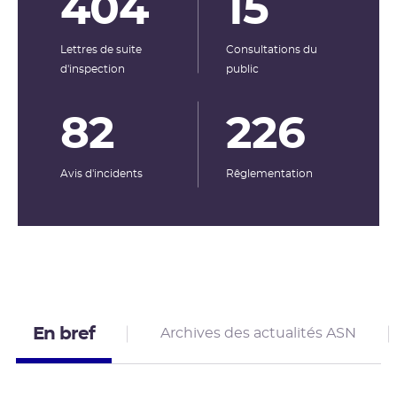
404
15
Lettres de suite
Consultations du
d'inspection
public
82
226
Avis d'incidents
Rêglementation
En bref
Archives des actualités ASN