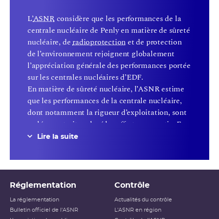
L’
ASNR
considère que les performances de la
centrale nucléaire de Penly en matière de sûreté
nucléaire, de
radioprotection
et de protection
de l’environnement rejoignent globalement
l’appréciation générale des performances portée
sur les centrales nucléaires d’EDF.
En matière de sûreté nucléaire, l’ASNR estime
que les performances de la centrale nucléaire,
dont notamment la rigueur d’exploitation, sont
en léger retrait malgré les efforts consentis. En
effet, de nombreux événements significatifs
Lire la suite
pour la sûreté sont dénombrés. Ils sont
notamment liés à des lacunes dans la gestion de
la configuration de l’installation (lignages ou
condamnations), à des défaillances de
Réglementation
Contrôle
communication au sein du collectif de conduite
La réglementation
Actualités du contrôle
et à un manque de rigueur dans la surveillance
Bulletin officiel de l'ASNR
L'ASNR en région
de l’installation. L’ASNR estime qu’un