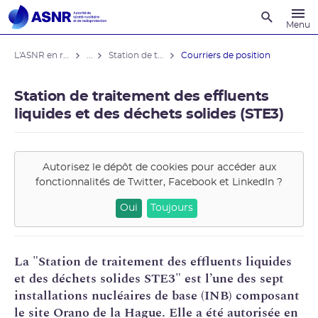
Recherche
Menu
L'ASNR en région
...
Station de traitement des effluents liquides et des déchets solides (STE3)
Courriers de position
Station de traitement des effluents
liquides et des déchets solides (STE3)
Autorisez le dépôt de cookies pour accéder aux
fonctionnalités de
Twitter, Facebook et LinkedIn
?
Oui
Toujours
La "Station de
traitement des effluents
liquides
et des déchets solides
STE
3" est l’une des sept
installations nucléaires de base (
INB
) composant
le site
Orano
de la Hague. Elle a été autorisée en