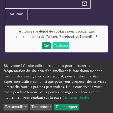
newsletter
Adresse
Valider
e-
mail
Autorisez le dépôt de cookies pour accéder aux
fonctionnalités de
Twitter, Facebook et LinkedIn
?
Oui
Toujours
Bienvenue ! Ce site utilise des cookies pour mesurer la
fréquentation du site afin d’en améliorer le fonctionnement et
ESPACE PERSONNEL
OFFRES D'EMPLOI
SIGNALEMENT
l’administration et, avec votre accord, pour améliorer votre
TÉLÉSERVICES
PLAN DU SITE
LEXIQUE
expérience utilisateur, ainsi que pour vous proposer des services
interactifs fournis par nos partenaires. Nous conservons votre
ACCESSIBILITÉ
POLITIQUE DE CONFIDENTIALITÉ
choix pendant 6 mois. Vous pouvez changer ce choix à tout
MENTIONS LÉGALES
CONTACT
moment en vous rendant sur la page
Mentions légales
Personnaliser
Tout refuser
Tout accepter