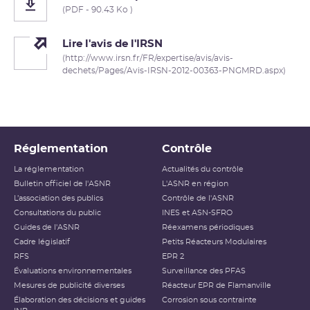
(PDF - 90.43 Ko )
Lire l'avis de l'IRSN
(http://www.irsn.fr/FR/expertise/avis/avis-
dechets/Pages/Avis-IRSN-2012-00363-PNGMRD.aspx)
Réglementation
Contrôle
La réglementation
Actualités du contrôle
Bulletin officiel de l'ASNR
L'ASNR en région
L’association des publics
Contrôle de l'ASNR
Consultations du public
INES et ASN-SFRO
Guides de l'ASNR
Réexamens périodiques
Cadre législatif
Petits Réacteurs Modulaires
RFS
EPR 2
Évaluations environnementales
Surveillance des PFAS
Mesures de publicité diverses
Réacteur EPR de Flamanville
Élaboration des décisions et guides
Corrosion sous contrainte