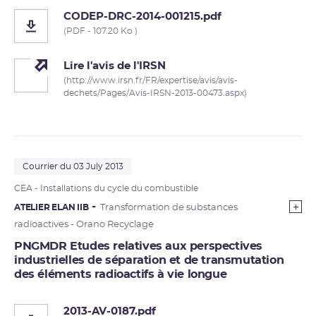
CODEP-DRC-2014-001215.pdf
(PDF - 107.20 Ko )
Lire l'avis de l'IRSN
(http://www.irsn.fr/FR/expertise/avis/avis-
dechets/Pages/Avis-IRSN-2013-00473.aspx)
Courrier du 03 July 2013
CEA
- Installations du
cycle du combustible
ATELIER ELAN IIB
Transformation de substances
radioactives - Orano Recyclage
PNGMDR Etudes relatives aux perspectives
industrielles de séparation et de transmutation
des éléments radioactifs à vie longue
2013-AV-0187.pdf