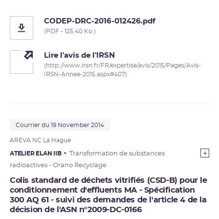
CODEP-DRC-2016-012426.pdf
(PDF - 125.40 Ko )
Lire l'avis de l'IRSN
(http://www.irsn.fr/FR/expertise/avis/2015/Pages/Avis-
IRSN-Annee-2015.aspx#407)
Courrier du 19 November 2014
AREVA
NC La Hague
ATELIER ELAN IIB
Transformation de substances
radioactives - Orano Recyclage
Colis standard de déchets vitrifiés (CSD-B) pour le
conditionnement d'effluents MA - Spécification
300 AQ 61 - suivi des demandes de l'article 4 de la
décision de l'ASN n°2009-DC-0166