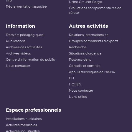
INB
Usine Creusot Forge
Réglementation associée
Évaluations complémentaires de
sûreté
Information
Autres activités
Dossiers pédagogiques
Relations internationales
Publications
Groupes permanents d'experts
Archives des actualités
Recherche
Archives vidéos
Situations d'urgence
Centre d'information du public
Post-accident
Nous contacter
Conseils et comités
Appuis techniques de l'ASNR
CLI
HCTISN
Nous contacter
Liens utiles
Espace professionnels
Installations nucléaires
Activités médicales
Activités industrielles