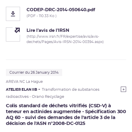
CODEP-DRC-2014-050640.pdf
(PDF - 110.33 Ko )
Lire l'avis de l'IRSN
(http://www.irsn.fr/FR/expertise/avis/avis-
dechets/Pages/Avis-IRSN-2014-00394.aspx)
Courrier du 26 January 2014
AREVA NC La Hague
ATELIER ELAN IIB
Transformation de substances
radioactives - Orano Recyclage
Colis standard de déchets vitrifiés (CSD-V) à
teneur en actinides augmentée - Spécification 300
AQ 60 - suivi des demandes de l'article 3 de la
décision de l'ASN n°2008-DC-0125