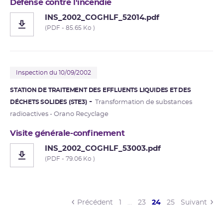
Défense contre l'incendie
INS_2002_COGHLF_52014.pdf
(PDF - 85.65 Ko )
Inspection du 10/09/2002
STATION DE TRAITEMENT DES EFFLUENTS LIQUIDES ET DES
DÉCHETS SOLIDES (STE3)
Transformation de substances
radioactives - Orano Recyclage
Visite générale-confinement
INS_2002_COGHLF_53003.pdf
(PDF - 79.06 Ko )
(current)
Précédent
1
…
23
24
25
Suivant