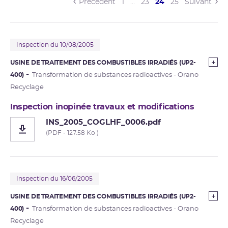
(current)
Précédent
1
…
23
24
25
Suivant
Inspection du 10/08/2005
USINE DE TRAITEMENT DES COMBUSTIBLES IRRADIÉS (UP2-
400)
Transformation de substances radioactives - Orano
Recyclage
Inspection inopinée travaux et modifications
INS_2005_COGLHF_0006.pdf
(PDF - 127.58 Ko )
Inspection du 16/06/2005
USINE DE TRAITEMENT DES COMBUSTIBLES IRRADIÉS (UP2-
400)
Transformation de substances radioactives - Orano
Recyclage