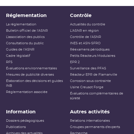
Réglementation
Contrôle
La réglementation
Actualités du contrôle
Bulletin officiel de l'ASNR
L'ASNR en région
L’association des publics
Contrôle de l'ASNR
Consultations du public
INES et ASN-SFRO
Guides de l'ASNR
Réexamens périodiques
Cadre législatif
Petits Réacteurs Modulaires
RFS
EPR 2
Évaluations environnementales
Surveillance des PFAS
Mesures de publicité diverses
Réacteur EPR de Flamanville
Élaboration des décisions et guides
Corrosion sous contrainte
INB
Usine Creusot Forge
Réglementation associée
Évaluations complémentaires de
sûreté
Information
Autres activités
Dossiers pédagogiques
Relations internationales
Publications
Groupes permanents d'experts
Archives des actualités
Recherche