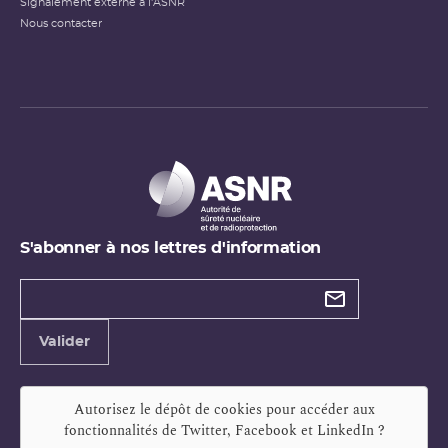
Signalement externe à l'ASNR
Nous contacter
S'abonner à nos lettres d'information
Types de
newsletter
Adresse
Valider
e-
mail
Autorisez le dépôt de cookies pour accéder aux
fonctionnalités de
Twitter, Facebook et LinkedIn
?