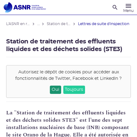
Recherche
Menu
L'ASNR en région
...
Station de traitement des effluents liquides et des déchets solides (STE3)
Lettres de suite d'inspection
Station de traitement des effluents
liquides et des déchets solides (STE3)
Autorisez le dépôt de cookies pour accéder aux
fonctionnalités de
Twitter, Facebook et LinkedIn
?
Oui
Toujours
La "Station de
traitement des effluents
liquides
et des déchets solides STE3" est l’une des sept
installations nucléaires de base (
INB
) composant
le site
Orano
de la Hague. Elle a été autorisée en