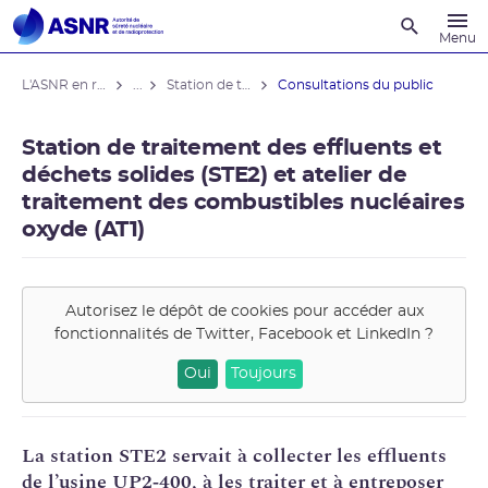
Recherche
Menu
L'ASNR en région
...
Station de traitement (STE2) et atelier (AT1)
Consultations du public
Station de traitement des effluents et
déchets solides (STE2) et atelier de
traitement des combustibles nucléaires
oxyde (AT1)
Autorisez le dépôt de cookies pour accéder aux
fonctionnalités de
Twitter, Facebook et LinkedIn
?
Oui
Toujours
La station
STE
2 servait à collecter les effluents
de l’usine UP2‑400, à les traiter et à entreposer