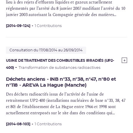
lieu à des rejets d’effluents liquides et gazeux actuellement
réglementés par l’arrêté du 8 janvier 2007 modifiant l'arrêté du 10
janvier 2003 autorisant la Compagnie générale des matières
nucléaires à poursuivre les prélèvements d'eau et les rejets
d'effluents liquides et gazeux pour l'exploitation du site nucléaire
[2014-09-124]
1 Contributions
de La Hague.
Consultation du 17/08/2014 au 26/09/2014
USINE DE TRAITEMENT DES COMBUSTIBLES IRRADIÉS (UP2-
400)
Transformation de substances radioactives
Déchets anciens - INB n°33, n°38, n°47, n°80 et
n°118 - AREVA La Hague (Manche)
Des
déchets radioactifs
issus de l’activité de l’usine de
retraitement UP2-400 (installations nucléaires de base n°33, 38, 47
et 80) de l’établissement de La Hague entre 1966 et 1998 sont
actuellement entreposés sur le site dans des conditions qui
nécessitent leur reprise et leur reconditionnement. L’ASN va
encadrer l’ensemble de ces opérations en édictant des
[2014-08-103]
1 Contributions
prescriptions au titre de l’article 18 du décret n°2007-1557 du 2