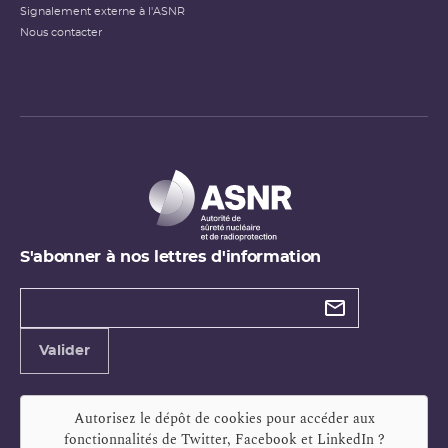
Signalement externe à l'ASNR
Nous contacter
S'abonner à nos lettres d'information
Types de
newsletter
Adresse
Valider
e-
mail
Autorisez le dépôt de cookies pour accéder aux
fonctionnalités de
Twitter, Facebook et LinkedIn
?