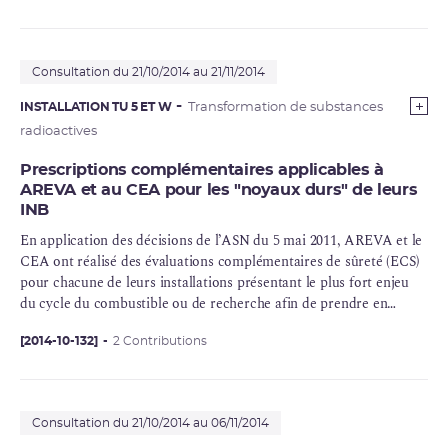
Consultation du 21/10/2014 au 21/11/2014
INSTALLATION TU 5 ET W
Transformation de substances
radioactives
Prescriptions complémentaires applicables à
AREVA et au CEA pour les "noyaux durs" de leurs
INB
En application des décisions de l’ASN du 5 mai 2011, AREVA et le
CEA
ont réalisé des évaluations complémentaires de sûreté (ECS)
pour chacune de leurs installations présentant le plus fort enjeu
du
cycle du combustible
ou de recherche afin de prendre en
compte le retour d’expérience de l’accident de Fukushima. Ainsi,
l’approche de type « test de résistance » réalisé en Europe pour les
[2014-10-132]
2 Contributions
réacteurs de puissance a été étendu à toutes les installations
nucléaires de base. La France est le seul pays à conduire cette
démarche à une telle échelle. L’approche développée par l’ASN est
Consultation du 21/10/2014 au 06/11/2014
restée proportionnée aux enjeux de sûreté nucléaire de chacune