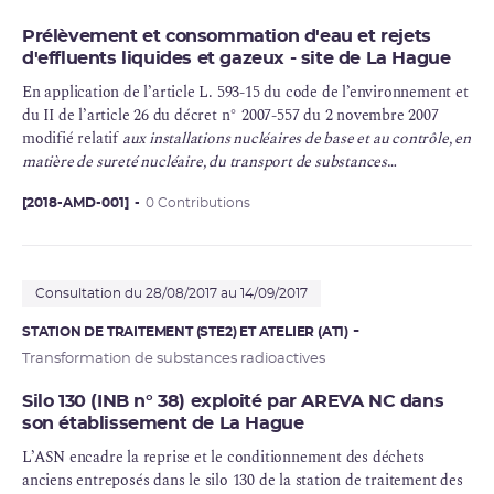
Prélèvement et consommation d'eau et rejets
d'effluents liquides et gazeux - site de La Hague
En application de l’article L. 593-15 du code de l’environnement et
du II de l’article 26 du décret n° 2007-557 du 2 novembre 2007
modifié relatif
aux installations nucléaires de base et au contrôle, en
matière de sureté nucléaire, du transport de substances
radioactives
, ORANO (ex AREVA NC) a déposé un dossier de
o
demande de modification des décisions suivantes : la décision n
[2018-AMD-001]
0 Contributions
2015-DC-0535 de l’Autorité de
sûreté nucléaire
du 22 décembre
o
2015 et la décision n
2015-DC-0536 de l’Autorité de sûreté
nucléaire du 22 décembre 2015.
Consultation du 28/08/2017 au 14/09/2017
STATION DE TRAITEMENT (STE2) ET ATELIER (AT1)
Transformation de substances radioactives
Silo 130 (INB n° 38) exploité par AREVA NC dans
son établissement de La Hague
L’ASN encadre la reprise et le conditionnement des déchets
anciens entreposés dans le silo 130 de la station de traitement des