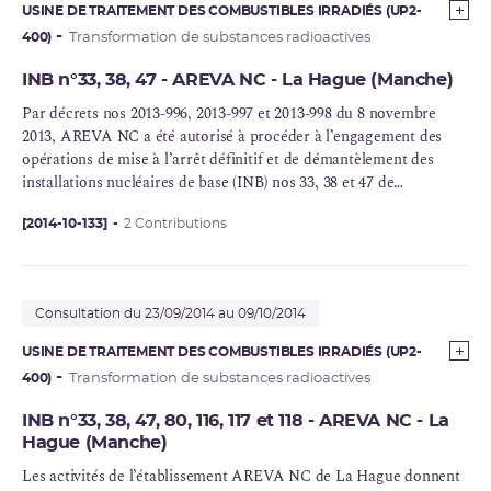
des installations. Pour AREVA, les installations des sites de La
USINE DE TRAITEMENT DES COMBUSTIBLES IRRADIÉS (UP2-
Hague, Romans-sur-Isère, Tricastin et Marcoule et pour le CEA,
400)
Transformation de substances radioactives
certaines des installations présentant le plus fort enjeu de
Marcoule, Cadarache et Saclay ont fait l’objet de ces études. Ces
INB n°33, 38, 47 - AREVA NC - La Hague (Manche)
ECS avaient notamment pour objectif de déterminer les marges de
Par décrets nos 2013-996, 2013-997 et 2013-998 du 8 novembre
sûreté dont dispose ces installations vis-à-vis des risques extrêmes
2013, AREVA NC a été autorisé à procéder à l’engagement des
tels que le séisme et l’inondation.
opérations de mise à l’arrêt définitif et de démantèlement des
installations nucléaires de base (INB) nos 33, 38 et 47 de
l’établissement AREVA NC de La Hague.
[2014-10-133]
2 Contributions
Consultation du 23/09/2014 au 09/10/2014
USINE DE TRAITEMENT DES COMBUSTIBLES IRRADIÉS (UP2-
400)
Transformation de substances radioactives
INB n°33, 38, 47, 80, 116, 117 et 118 - AREVA NC - La
Hague (Manche)
Les activités de l’établissement AREVA NC de La Hague donnent