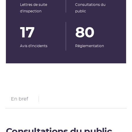
Lettres de suite
Consultations du
d'inspection
public
17
80
Avis d'incidents
Rêglementation
En bref
Consultations du public