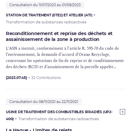
Consultation du 11/07/2023 au 01/09/2023
STATION DE TRAITEMENT (STE2) ET ATELIER (AT1)
Transformation de substances radioactives
Reconditionnement et reprise des déchets et
assainissement de la zone à production
L’ASN a instruit, conformément à l’article R. 593-70 du code de
l’environnement, la demande d’accord d’Orano
Recyclage
,
concernant les opérations de fin de reprise et de conditionnement
des déchets (
RCD
) et d’assainissement de la parcelle appelée
« Parc aux Ajoncs » (PAA), située dans le périmètre de
l’installation nucléaire de base (INB) 38 sur le site de La Hague.
[2023.07.45]
32 Contributions
Cette demande s’inscrit dans le cadre des activités de
démantèlement
de l’INB 38 et dans celui du projet d’implantation
de la future piscine d’entreposage centralisé de combustibles usés
Consultation du 08/11/2021 au 22/11/2021
(PEC) d’
EDF
.
USINE DE TRAITEMENT DES COMBUSTIBLES IRRADIÉS (UP2-
400)
Transformation de substances radioactives
La Hague - Limites de rejets