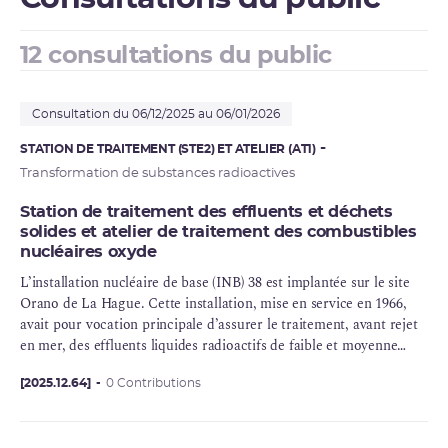
12 consultations du public
Consultation du 06/12/2025 au 06/01/2026
STATION DE TRAITEMENT (STE2) ET ATELIER (AT1)
Transformation de substances radioactives
Station de traitement des effluents et déchets
solides et atelier de traitement des combustibles
nucléaires oxyde
L’
installation nucléaire de base
(
INB
) 38 est implantée sur le site
Orano de La Hague. Cette installation, mise en service en 1966,
avait pour vocation principale d’assurer le traitement, avant rejet
en mer, des effluents liquides radioactifs de faible et moyenne
activité en provenance des ateliers de l’INB 33, dénommée «
UP2-
400
[2025.12.64]
», et d’assurer également l’
0 Contributions
entreposage
de déchets de faible ou
moyenne activité en provenance de cette même INB. L’INB 38 a
cessé de recevoir des effluents en 1994.