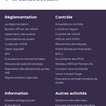
Réglementation
Contrôle
La réglementation
Actualités du contrôle
Bulletin officiel de l'ASNR
L'ASNR en région
L’association des publics
Contrôle de l'ASNR
Consultations du public
INES et ASN-SFRO
Guides de l'ASNR
Réexamens périodiques
Cadre législatif
Petits Réacteurs Modulaires
RFS
EPR 2
Évaluations environnementales
Surveillance des PFAS
Mesures de publicité diverses
Réacteur EPR de Flamanville
Élaboration des décisions et guides
Corrosion sous contrainte
INB
Usine Creusot Forge
Réglementation associée
Évaluations complémentaires de
sûreté
Information
Autres activités
Dossiers pédagogiques
Relations internationales
Publications
Groupes permanents d'experts