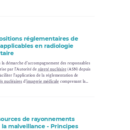
positions réglementaires de
applicables en radiologie
taire
ns la démarche d’accompagnement des responsables
prise par l’Autorité de
sûreté nucléaire
(ASN) depuis
aciliter l’application de la réglementation de
tés nucléaires
d’
imagerie médicale
comprenant la
entionnelle, la
scanographie
et les pratiques
idées.
1)
 sources de rayonnements
 la malveillance - Principes