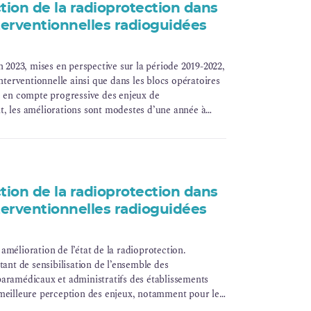
tion de la radioprotection dans
nterventionnelles radioguidées
n 2023, mises en perspective sur la période 2019-2022,
interventionnelle ainsi que dans les blocs opératoires
e en compte progressive des enjeux de
, les améliorations sont modestes d’une année à
 généralement meilleure dans les services d’imagerie
tion de la radioprotection dans
nterventionnelles radioguidées
amélioration de l’état de la radioprotection.
tant de sensibilisation de l’ensemble des
aramédicaux et administratifs des établissements
meilleure perception des enjeux, notamment pour les
toire.