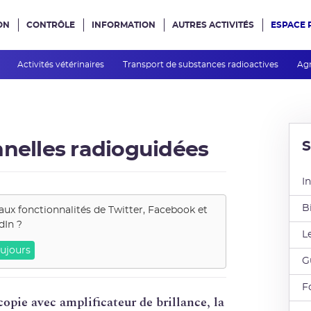
ON
CONTRÔLE
INFORMATION
AUTRES ACTIVITÉS
ESPACE 
e site
s
Activités vétérinaires
Transport de substances radioactives
Agr
nnelles radioguidées
I
B
aux fonctionnalités de
Twitter, Facebook et
dIn
?
L
ujours
G
F
scopie avec amplificateur de brillance, la