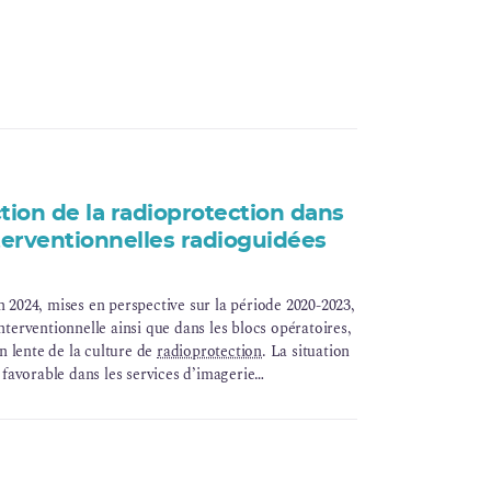
tion de la radioprotection dans
nterventionnelles radioguidées
n 2024, mises en perspective sur la période 2020-2023,
interventionnelle ainsi que dans les blocs opératoires,
 lente de la culture de
radioprotection
. La situation
avorable dans les services d’imagerie
les blocs opératoires, où la prise en compte de la
fragile.