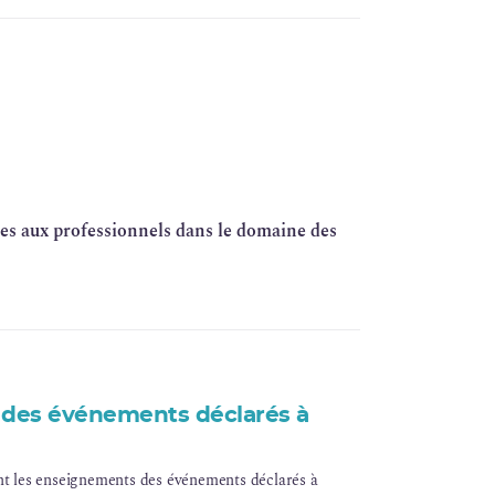
sées en 2020 pour améliorer la radioprotection dans
toujours d’actualité. La mise en place progressive au
u régime d’enregistrement devrait permettre
ion dans les établissements réalisant des actes
s ainsi que la culture de radioprotection des
yées aux professionnels dans le domaine des
des événements déclarés à
nt les enseignements des événements déclarés à