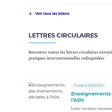
Les recommandations diffu
les blocs opératoires sont 
Voir tous les bilans
1er juillet 2021 du nouvea
d’améliorer la radioprotect
interventionnels radioguidé
professionnels concernés.
LETTRES CIRCULAIRES
Retrouvez toutes les lettres circulaires envo
pratiques interventionnelles radioguidées
Publié le 23/03/2014
Enseignements 
l’ASN
Lettre circulaire concerna