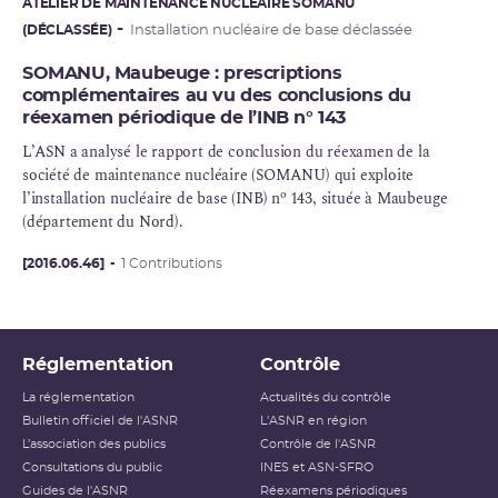
ATELIER DE MAINTENANCE NUCLÉAIRE SOMANU
(DÉCLASSÉE)
Installation nucléaire de base déclassée
SOMANU, Maubeuge : prescriptions
complémentaires au vu des conclusions du
réexamen périodique de l’INB n° 143
L’ASN a analysé le rapport de conclusion du réexamen de la
société de maintenance nucléaire (SOMANU) qui exploite
o
l’
installation nucléaire de base
(
INB
) n
143, située à Maubeuge
(département du Nord).
[2016.06.46]
1 Contributions
Réglementation
Contrôle
La réglementation
Actualités du contrôle
Bulletin officiel de l'ASNR
L'ASNR en région
L’association des publics
Contrôle de l'ASNR
Consultations du public
INES et ASN-SFRO
Guides de l'ASNR
Réexamens périodiques