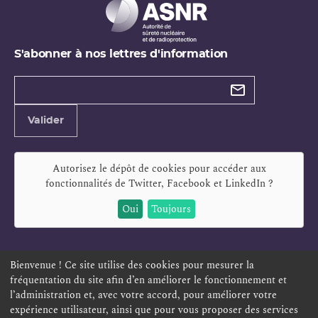
S'abonner à nos lettres d'information
Types de
newsletter
Adresse
Valider
e-
mail
Autorisez le dépôt de cookies pour accéder aux
fonctionnalités de
Twitter, Facebook et LinkedIn
?
Oui
Toujours
Bienvenue ! Ce site utilise des cookies pour mesurer la
fréquentation du site afin d’en améliorer le fonctionnement et
ESPACE PERSONNEL
OFFRES D'EMPLOI
SIGNALEMENT
l’administration et, avec votre accord, pour améliorer votre
TÉLÉSERVICES
PLAN DU SITE
LEXIQUE
expérience utilisateur, ainsi que pour vous proposer des services