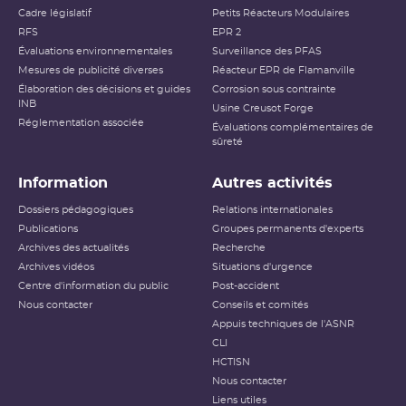
Cadre législatif
Petits Réacteurs Modulaires
RFS
EPR 2
Évaluations environnementales
Surveillance des PFAS
Mesures de publicité diverses
Réacteur EPR de Flamanville
Élaboration des décisions et guides
Corrosion sous contrainte
INB
Usine Creusot Forge
Réglementation associée
Évaluations complémentaires de
sûreté
Information
Autres activités
Dossiers pédagogiques
Relations internationales
Publications
Groupes permanents d'experts
Archives des actualités
Recherche
Archives vidéos
Situations d'urgence
Centre d'information du public
Post-accident
Nous contacter
Conseils et comités
Appuis techniques de l'ASNR
CLI
HCTISN
Nous contacter
Liens utiles