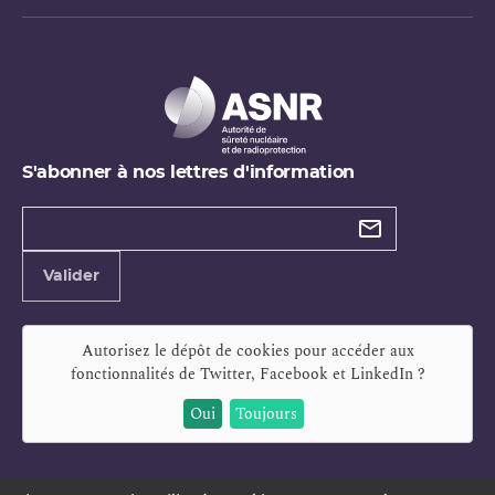
S'abonner à nos lettres d'information
Types de
newsletter
Adresse
Valider
e-
mail
Autorisez le dépôt de cookies pour accéder aux
fonctionnalités de
Twitter, Facebook et LinkedIn
?
Oui
Toujours