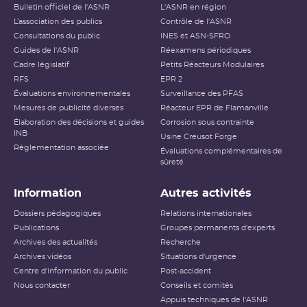
Bulletin officiel de l'ASNR
L'ASNR en région
L’association des publics
Contrôle de l'ASNR
Consultations du public
INES et ASN-SFRO
Guides de l'ASNR
Réexamens périodiques
Cadre législatif
Petits Réacteurs Modulaires
RFS
EPR 2
Évaluations environnementales
Surveillance des PFAS
Mesures de publicité diverses
Réacteur EPR de Flamanville
Élaboration des décisions et guides
Corrosion sous contrainte
INB
Usine Creusot Forge
Réglementation associée
Évaluations complémentaires de
sûreté
Information
Autres activités
Dossiers pédagogiques
Relations internationales
Publications
Groupes permanents d'experts
Archives des actualités
Recherche
Archives vidéos
Situations d'urgence
Centre d'information du public
Post-accident
Nous contacter
Conseils et comités
Appuis techniques de l'ASNR