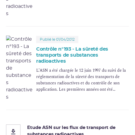
Publié le 01/04/2012
Contrôle n°193 - La sûreté des
transports de substances
radioactives
L’ASN a été chargée le 12 juin 1997 du suivi de la
réglementation de la sûreté des transports de
substances radioactives et du contrôle de son
application. Les premières années ont été
consacrées à faire évoluer l’organisation du
contrôle des transports pour la rapprocher de
celle existant pour la sûreté des installations
nucléaires, avec l’appui de l’Institut de protection
et de
sûreté nucléaire
(
IPSN
), devenu en 2002
l’Institut de
radioprotection
et de sûreté nucléaire
Etude ASN sur les flux de transport de
(
IRSN
).
substances radioactives