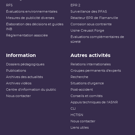
RFS
EPR 2
Évaluations environnementales
Surveillance des PFAS
Mesures de publicité diverses
Réacteur EPR de Flamanville
Élaboration des décisions et guides
Corrosion sous contrainte
INB
Usine Creusot Forge
Réglementation associée
Évaluations complémentaires de
sûreté
Information
Autres activités
Dossiers pédagogiques
Relations internationales
Publications
Groupes permanents d'experts
Archives des actualités
Recherche
Archives vidéos
Situations d'urgence
Centre d'information du public
Post-accident
Nous contacter
Conseils et comités
Appuis techniques de l'ASNR
CLI
HCTISN
Nous contacter
Liens utiles