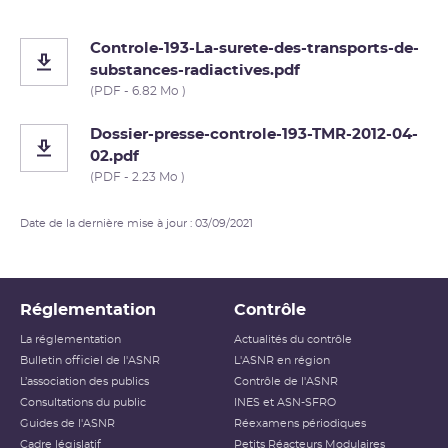
Controle-193-La-surete-des-transports-de-
substances-radiactives.pdf
(PDF - 6.82 Mo )
Dossier-presse-controle-193-TMR-2012-04-
02.pdf
(PDF - 2.23 Mo )
Date de la dernière mise à jour : 03/09/2021
Réglementation
Contrôle
La réglementation
Actualités du contrôle
Bulletin officiel de l'ASNR
L'ASNR en région
L’association des publics
Contrôle de l'ASNR
Consultations du public
INES et ASN-SFRO
Guides de l'ASNR
Réexamens périodiques
Cadre législatif
Petits Réacteurs Modulaires