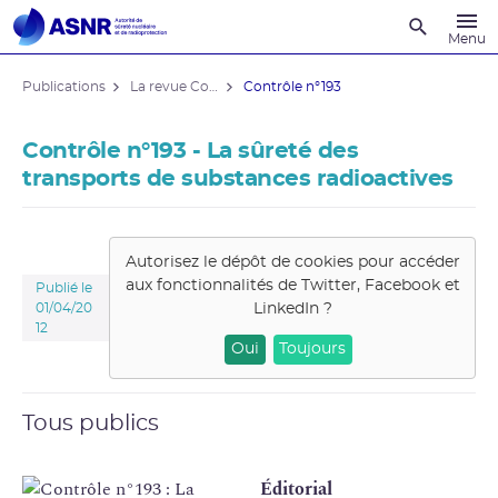
Recherche
Menu
Publications
La revue Contrôle
Contrôle n°193
Contrôle n°193 - La sûreté des
transports de substances radioactives
Autorisez le dépôt de cookies pour accéder
aux fonctionnalités de
Twitter, Facebook et
Publié le
LinkedIn
?
01/04/20
12
Oui
Toujours
Tous publics
Éditorial