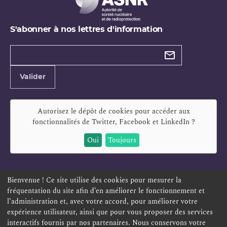
S'abonner à nos lettres d'information
Types de
newsletter
Adresse
Valider
e-
mail
Autorisez le dépôt de cookies pour accéder aux
fonctionnalités de
Twitter, Facebook et LinkedIn
?
Oui
Toujours
Bienvenue ! Ce site utilise des cookies pour mesurer la
fréquentation du site afin d’en améliorer le fonctionnement et
ESPACE PERSONNEL
OFFRES D'EMPLOI
SIGNALEMENT
l’administration et, avec votre accord, pour améliorer votre
TÉLÉSERVICES
PLAN DU SITE
LEXIQUE
expérience utilisateur, ainsi que pour vous proposer des services
interactifs fournis par nos partenaires. Nous conservons votre
ACCESSIBILITÉ
POLITIQUE DE CONFIDENTIALITÉ