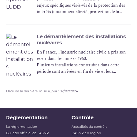
enjeux spécifiques vis-à-vis de la protection des
intérêts (notamment sûreté, protection de la
nature et de l’environnement et
radioprotection
)
propres à chaque INB.
Le démantèlement des installations
nucléaires
En France, l'industrie nucléaire civile a pris son
essor dans les années 1960.
Plusieurs installations construites dans cette
période sont arrivées en fin de vie et leur
exploitation à des fins de production ou de
recherche a cessé. Elles doivent faire l'objet d'une
série d'opérations d'assainissement et de
Date de la dernière mise à jour : 02/02/2024
démontage que l'on regroupe sous le vocable de
"démantèlement".
Réglementation
Contrôle
La réglementation
Actualités du contrôle
Bulletin officiel de l'ASNR
L'ASNR en région