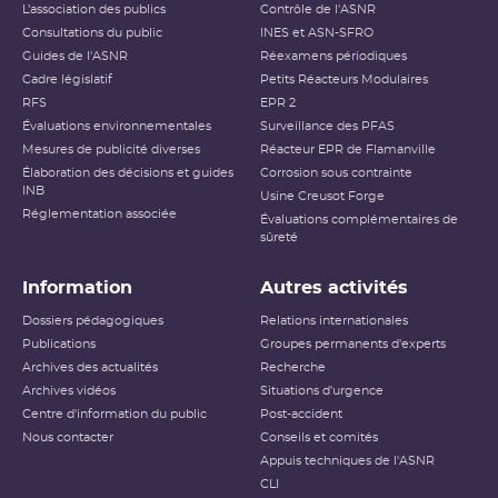
L’association des publics
Contrôle de l'ASNR
Consultations du public
INES et ASN-SFRO
Guides de l'ASNR
Réexamens périodiques
Cadre législatif
Petits Réacteurs Modulaires
RFS
EPR 2
Évaluations environnementales
Surveillance des PFAS
Mesures de publicité diverses
Réacteur EPR de Flamanville
Élaboration des décisions et guides
Corrosion sous contrainte
INB
Usine Creusot Forge
Réglementation associée
Évaluations complémentaires de
sûreté
Information
Autres activités
Dossiers pédagogiques
Relations internationales
Publications
Groupes permanents d'experts
Archives des actualités
Recherche
Archives vidéos
Situations d'urgence
Centre d'information du public
Post-accident
Nous contacter
Conseils et comités
Appuis techniques de l'ASNR
CLI