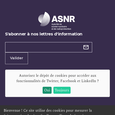
S'abonner à nos lettres d'information
Types de
newsletter
Adresse
Valider
e-
mail
Autorisez le dépôt de cookies pour accéder aux
fonctionnalités de
Twitter, Facebook et LinkedIn
?
Oui
Toujours
Bienvenue ! Ce site utilise des cookies pour mesurer la