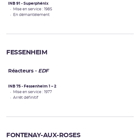
INB 91 • Superphénix
• Mise en service : 1985
• En démantèlement
FESSENHEIM
Réacteurs -
E
DF
INB 75 • Fessenheim 1 – 2
• Mise en service : 1977
• Arrêt définitif
FONTENAY-AUX-ROSES