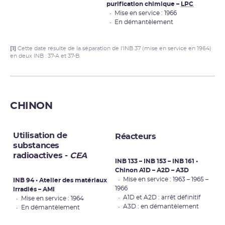
purification chimique –
LPC
• Mise en service : 1966
• En démantèlement
[1]
Cette date résulte de la séparation de l'INB 37 (mise en service en 1964)
en deux INB : 37-A et 37-B.
CHINON
Utilisation de
Réacteurs
substances
radioactives -
CEA
INB 133 – INB 153 – INB 161 •
Chinon A1D – A2D – A3D
• Mise en service : 1963 – 1965 –
INB 94 • Atelier des matériaux
1966
irradiés – AMI
• A1D et A2D : arrêt définitif
• Mise en service : 1964
• A3D : en démantèlement
• En démantèlement