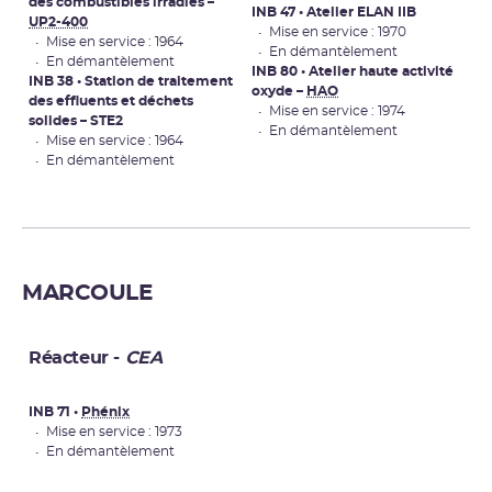
des combustibles irradiés –
INB 47 • Atelier ELAN IIB
UP2-400
• Mise en service : 1970
• Mise en service : 1964
• En démantèlement
• En démantèlement
INB 80 • Atelier haute activité
INB 38 • Station de traitement
oxyde –
HAO
des effluents et déchets
• Mise en service : 1974
solides – STE2
• En démantèlement
• Mise en service : 1964
• En démantèlement
MARCOULE
Réacteur -
CEA
INB 71 •
Phénix
• Mise en service : 1973
• En démantèlement