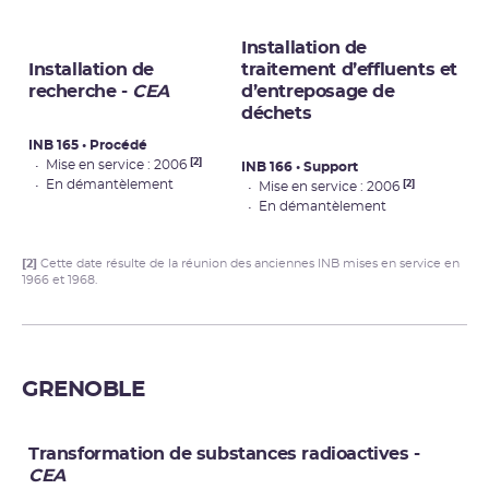
Installation de
Installation de
traitement d’effluents et
recherche -
CEA
d’entreposage de
déchets
INB 165 • Procédé
[2]
• Mise en service : 2006
INB 166 • Support
• En démantèlement
[2]
• Mise en service : 2006
• En démantèlement
[2]
Cette date résulte de la réunion des anciennes INB mises en service en
1966 et 1968.
GRENOBLE
Transformation de substances radioactives -
CEA