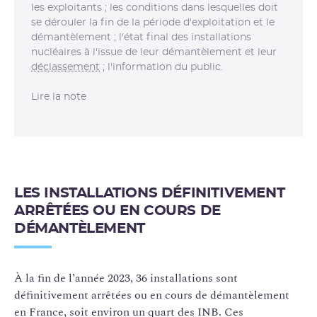
les exploitants ; les conditions dans lesquelles doit
se dérouler la fin de la période d'exploitation et le
démantèlement ; l'état final des installations
nucléaires à l'issue de leur démantèlement et leur
déclassement
; l'information du public.
Lire la note
LES INSTALLATIONS DÉFINITIVEMENT
ARRÊTÉES OU EN COURS DE
DÉMANTÈLEMENT
À la fin de l’année 2023, 36 installations sont
définitivement arrêtées ou en cours de démantèlement
en France, soit environ un quart des INB. Ces