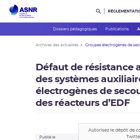
RÉGLEMENTATI
Rechercher dans l
Dossiers pédagogiques
Publications
A
Archives des actualités
Groupes électrogènes de secou
Défaut de résistance 
des systèmes auxiliai
électrogènes de secou
des réacteurs d’EDF
Autorisez le dépôt de c
Twitte
Publié le