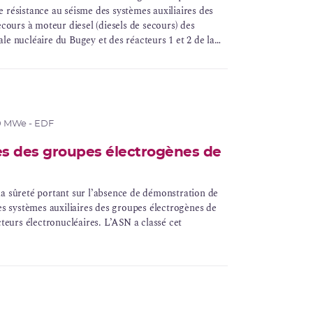
de résistance au séisme des systèmes auxiliaires des
cours à moteur diesel (diesels de secours) des
rale nucléaire du Bugey et des réacteurs 1 et 2 de la
enheim. Un événement similaire a fait l’objet d’une
n le 20 juin 2017 pour vingt réacteurs de 1300 MWe.
0 MWe - EDF
es des groupes électrogènes de
la sûreté portant sur l’absence de démonstration de
des systèmes auxiliaires des groupes électrogènes de
cteurs électronucléaires. L’ASN a classé cet