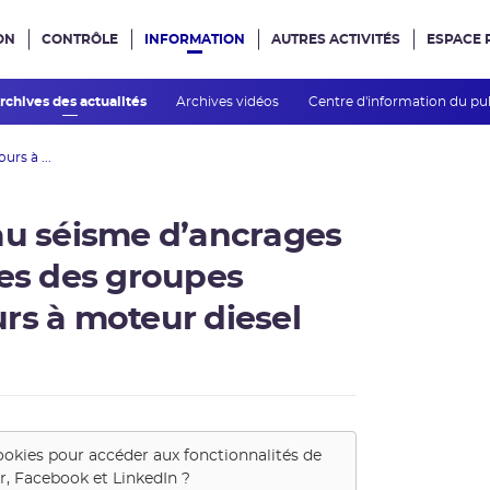
ON
CONTRÔLE
INFORMATION
AUTRES ACTIVITÉS
ESPACE 
e site
rchives des actualités
Archives vidéos
Centre d'information du pu
rs à ...
au séisme d’ancrages
res des groupes
rs à moteur diesel
ookies pour accéder aux fonctionnalités de
r, Facebook et LinkedIn
?