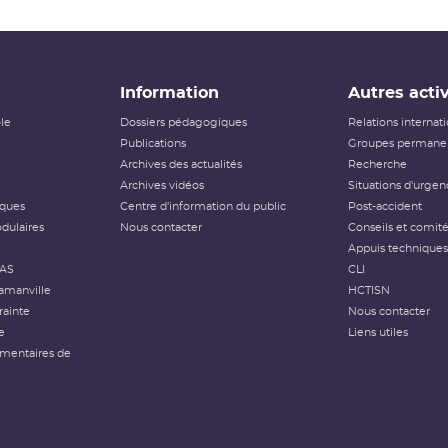
Information
Autres activ
ôle
Dossiers pédagogiques
Relations internat
Publications
Groupes permanen
Archives des actualités
Recherche
Archives vidéos
Situations d'urgen
iques
Centre d'information du public
Post-accident
dulaires
Nous contacter
Conseils et comit
Appuis techniques
FAS
CLI
amanville
HCTISN
rainte
Nous contacter
e
Liens utiles
émentaires de