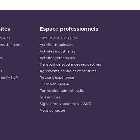
ités
Espace professionnels
ionales
Installations nucléaires
ts d'experts
Activités médicales
Activités industrielles
ce
Activités vétérinaires
Transport de substances radioactives
és
Agréments, contrôles et mesures
 de l'ASNR
Retour d'expérience
Guides de l'ASNR
Formulaires administratifs
Téléservices
Signalement externe à l'ASNR
Nous contacter