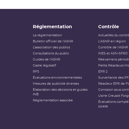
Réglementation
Contrôle
La réglementation
Actualités du contr
Bulletin officiel de l'ASNR
L'ASNR en région
L’association des publics
Contrôle de l'ASNR
Consultations du public
INES et ASN-SFRO
Guides de l'ASNR
Réexamens périod
Cadre législatif
Petits Réacteurs Mo
RFS
EPR 2
Évaluations environnementales
Surveillance des P
Mesures de publicité diverses
Réacteur EPR de Fl
Élaboration des décisions et guides
Corrosion sous cont
INB
Usine Creusot Forg
Réglementation associée
Évaluations compl
sûreté