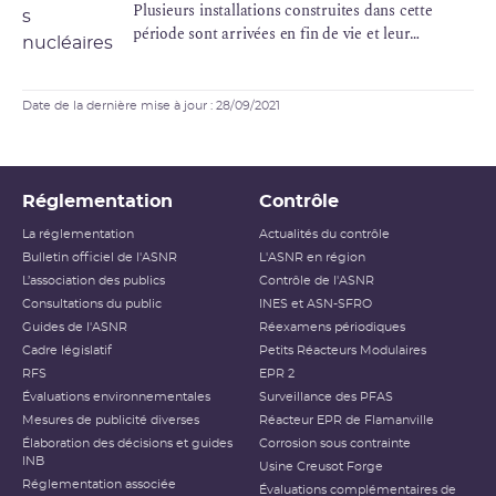
Plusieurs installations construites dans cette
période sont arrivées en fin de vie et leur
exploitation à des fins de production ou de
recherche a cessé. Elles doivent faire l'objet d'une
série d'opérations d'assainissement et de
Date de la dernière mise à jour : 28/09/2021
démontage que l'on regroupe sous le vocable de
"démantèlement".
Réglementation
Contrôle
La réglementation
Actualités du contrôle
Bulletin officiel de l'ASNR
L'ASNR en région
L’association des publics
Contrôle de l'ASNR
Consultations du public
INES et ASN-SFRO
Guides de l'ASNR
Réexamens périodiques
Cadre législatif
Petits Réacteurs Modulaires
RFS
EPR 2
Évaluations environnementales
Surveillance des PFAS
Mesures de publicité diverses
Réacteur EPR de Flamanville
Élaboration des décisions et guides
Corrosion sous contrainte
INB
Usine Creusot Forge
Réglementation associée
Évaluations complémentaires de