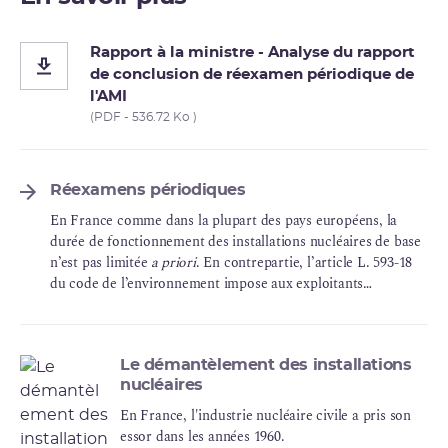
Rapport à la ministre - Analyse du rapport
de conclusion de réexamen périodique de
l'AMI
(PDF - 536.72 Ko )
Réexamens périodiques
En France comme dans la plupart des pays européens, la
durée de fonctionnement des installations nucléaires de base
n’est pas limitée
a priori
. En contrepartie, l’article L. 593-18
du code de l’environnement impose aux exploitants
d’examiner en profondeur, tous les dix ans, la conformité de
leurs installations aux référentiels applicables, de remédier
aux éventuels écarts détectées, d’en améliorer le niveau
périodique et de réaliser un examen approfondi des effets du
Le démantèlement des installations
nucléaires
vieillissement sur les matériels. Toutes les installations
nucléaires de base présentes sur le territoire français sont
En France, l'industrie nucléaire civile a pris son
assujetties à cette obligation réglementaire.
essor dans les années 1960.