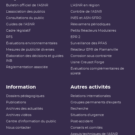
Bulletin officiel de l'ASNR
L'ASNR en région
L’association des publics
Contrôle de l'ASNR
Consultations du public
INES et ASN-SFRO
Guides de l'ASNR
Réexamens périodiques
Cadre législatif
Petits Réacteurs Modulaires
RFS
EPR 2
Évaluations environnementales
Surveillance des PFAS
Mesures de publicité diverses
Réacteur EPR de Flamanville
Élaboration des décisions et guides
Corrosion sous contrainte
INB
Usine Creusot Forge
Réglementation associée
Évaluations complémentaires de
sûreté
Information
Autres activités
Dossiers pédagogiques
Relations internationales
Publications
Groupes permanents d'experts
Archives des actualités
Recherche
Archives vidéos
Situations d'urgence
Centre d'information du public
Post-accident
Nous contacter
Conseils et comités
Appuis techniques de l'ASNR