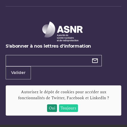
S'abonner à nos lettres d'information
Types de
newsletter
Adresse
Valider
e-
mail
Autorisez le dépôt de cookies pour accéder aux
fonctionnalités de
Twitter, Facebook et LinkedIn
?
Oui
Toujours