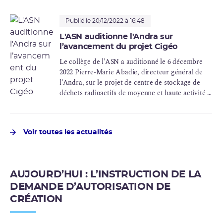
Publié le 20/12/2022 à 16:48
L'ASN auditionne l'Andra sur
l’avancement du projet Cigéo
Le collège de l’ASN a auditionné le 6 décembre
2022 Pierre-Marie Abadie, directeur général de
l’Andra, sur le projet de centre de stockage de
déchets radioactifs de moyenne et haute activité à
vie longue en couche géologique profonde Cigéo,
ainsi que sur le projet d’installation de stockage
pour les déchets de faible activité à vie longue
Voir toutes les actualités
(
FA-VL
).
AUJOURD’HUI : L’INSTRUCTION DE LA
DEMANDE D’AUTORISATION DE
CRÉATION