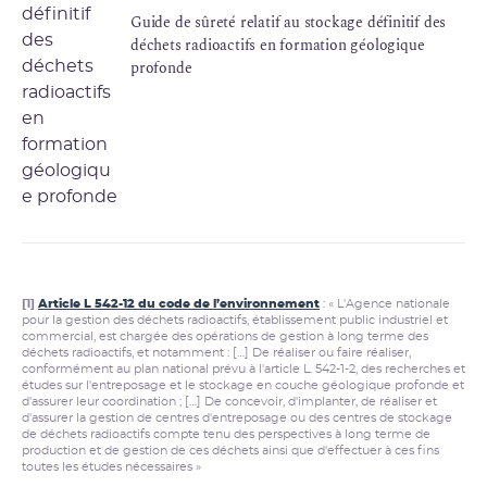
Guide de sûreté relatif au stockage définitif des
déchets radioactifs en formation géologique
profonde
[1]
Article L 542-12 du code de l’environnement
: « L'Agence nationale
pour la gestion des déchets radioactifs, établissement public industriel et
commercial, est chargée des opérations de gestion à long terme des
déchets radioactifs, et notamment : […] De réaliser ou faire réaliser,
conformément au plan national prévu à l'article L. 542-1-2, des recherches et
études sur l'entreposage et le stockage en couche géologique profonde et
d'assurer leur coordination ; […] De concevoir, d'implanter, de réaliser et
d'assurer la gestion de centres d'entreposage ou des centres de stockage
de déchets radioactifs compte tenu des perspectives à long terme de
production et de gestion de ces déchets ainsi que d'effectuer à ces fins
toutes les études nécessaires »