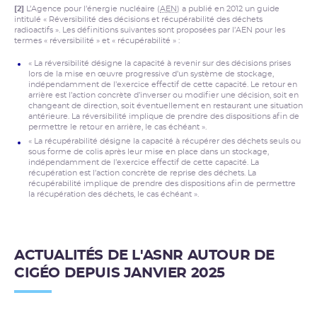
[2]
L’Agence pour l’énergie nucléaire (
AEN
) a publié en 2012 un guide
intitulé « Réversibilité des décisions et récupérabilité des déchets
radioactifs ». Les définitions suivantes sont proposées par l’AEN pour les
termes « réversibilité » et « récupérabilité » :
« La réversibilité désigne la capacité à revenir sur des décisions prises
lors de la mise en œuvre progressive d’un système de stockage,
indépendamment de l’exercice effectif de cette capacité. Le retour en
arrière est l’action concrète d’inverser ou modifier une décision, soit en
changeant de direction, soit éventuellement en restaurant une situation
antérieure. La réversibilité implique de prendre des dispositions afin de
permettre le retour en arrière, le cas échéant ».
« La récupérabilité désigne la capacité à récupérer des déchets seuls ou
sous forme de colis après leur mise en place dans un stockage,
indépendamment de l’exercice effectif de cette capacité. La
récupération est l’action concrète de reprise des déchets. La
récupérabilité implique de prendre des dispositions afin de permettre
la récupération des déchets, le cas échéant ».
ACTUALITÉS DE L'ASNR AUTOUR DE
CIGÉO DEPUIS JANVIER 2025