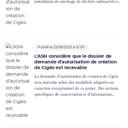
installation de stockage de déchets radioactifs en
couche géologique profonde dénommée Cigéo.
L’ASN a été saisie par le ministère de la transition
énergétique, en mars 2023, pour piloter
l’instruction technique de la demande déposée
par l’Andra. Elle s’est prononcée, en juin 2023, sur
la recevabilité de cette demande.
Publié le 22/06/2023 à 10:00
L’ASN considère que le dossier de
demande d’autorisation de création
de Cigéo est recevable
La demande d’autorisation de création de Cigéo
sera instruite selon des modalités adaptées au
caractère exceptionnel de ce projet. Des actions
spécifiques de concertation et d’information
seront mises en œuvre durant l’instruction du
dossier.