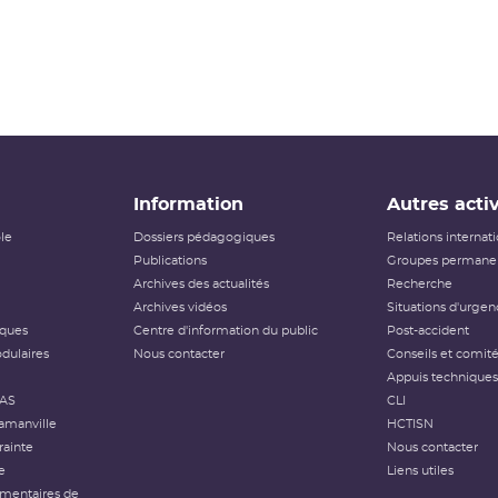
Information
Autres activ
ôle
Dossiers pédagogiques
Relations internat
Publications
Groupes permanen
Archives des actualités
Recherche
Archives vidéos
Situations d'urgen
iques
Centre d'information du public
Post-accident
dulaires
Nous contacter
Conseils et comit
Appuis techniques
FAS
CLI
amanville
HCTISN
rainte
Nous contacter
e
Liens utiles
émentaires de