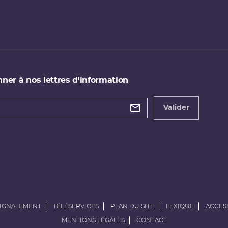
ner à nos lettres d'information
 de
etter
Valider
e
SIGNALEMENT
TÉLÉSERVICES
PLAN DU SITE
LEXIQUE
ACCESS
MENTIONS LÉGALES
CONTACT