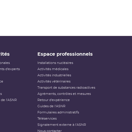
ités
Espace professionnels
ionales
Installations nucléaires
ts d'experts
Activités médicales
Activités industrielles
ce
Activités vétérinaires
Transport de substances radioactives
és
Agréments, contrôles et mesures
 de l'ASNR
Retour d'expérience
Guides de l'ASNR
Formulaires administratifs
Téléservices
Signalement externe à l'ASNR
Nous contacter