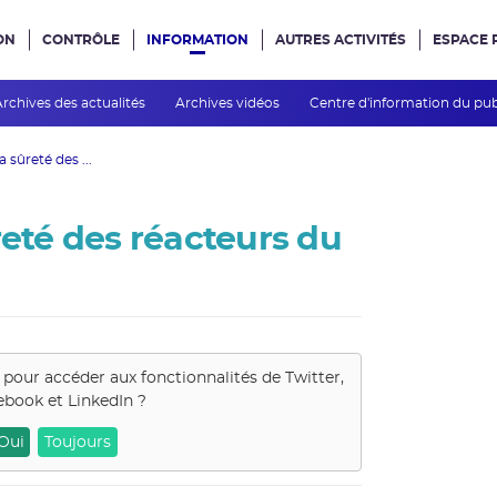
ON
CONTRÔLE
INFORMATION
AUTRES ACTIVITÉS
ESPACE 
e site
Archives des actualités
Archives vidéos
Centre d'information du pu
 sûreté des ...
reté des réacteurs du
s pour accéder aux fonctionnalités de
Twitter,
ebook et LinkedIn
?
Oui
Toujours