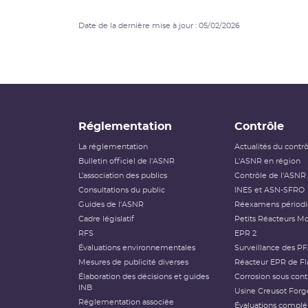
Date de la dernière mise à jour : 05/02/2026
Réglementation
Contrôle
La réglementation
Actualités du contr
Bulletin officiel de l'ASNR
L'ASNR en région
L’association des publics
Contrôle de l'ASNR
Consultations du public
INES et ASN-SFRO
Guides de l'ASNR
Réexamens périod
Cadre législatif
Petits Réacteurs Mo
RFS
EPR 2
Évaluations environnementales
Surveillance des P
Mesures de publicité diverses
Réacteur EPR de Fl
Élaboration des décisions et guides
Corrosion sous cont
INB
Usine Creusot Forg
Réglementation associée
Évaluations compl