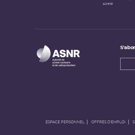
sûreté
S'abon
Types
newsl
Adress
e-
mail
ESPACE PERSONNEL
OFFRES D'EMPLOI