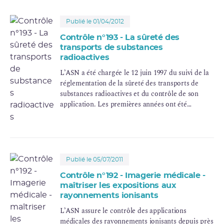
Publié le 01/04/2012
Contrôle n°193 - La sûreté des
transports de substances
radioactives
L’ASN a été chargée le 12 juin 1997 du suivi de la
réglementation de la sûreté des transports de
substances radioactives et du contrôle de son
application. Les premières années ont été
consacrées à faire évoluer l’organisation du
contrôle des transports pour la rapprocher de
celle existant pour la sûreté des installations
nucléaires, avec l’appui de l’Institut de protection
et de sûreté nucléaire (
IPSN
), devenu en 2002
Publié le 05/07/2011
l’Institut de radioprotection et de sûreté nucléaire
Contrôle n°192 - Imagerie médicale -
(
IRSN
).
maîtriser les expositions aux
rayonnements ionisants
L’ASN assure le contrôle des applications
médicales des rayonnements ionisants depuis près