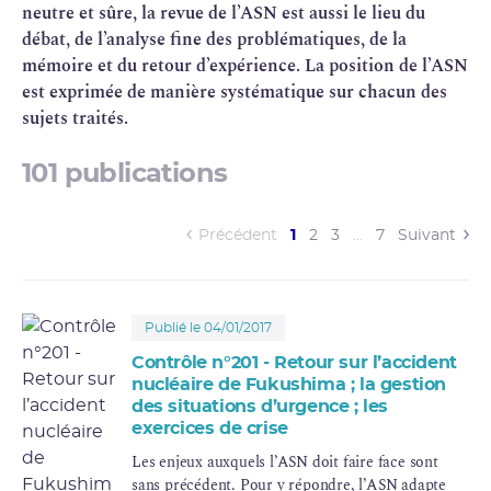
neutre et sûre, la revue de l’ASN est aussi le lieu du
débat, de l’analyse fine des problématiques, de la
mémoire et du retour d’expérience. La position de l’ASN
est exprimée de manière systématique sur chacun des
sujets traités.
101 publications
(current)
Précédent
1
2
3
…
7
Suivant
Publié le 04/01/2017
Contrôle n°201 - Retour sur l’accident
nucléaire de Fukushima ; la gestion
des situations d’urgence ; les
exercices de crise
Les enjeux auxquels l’ASN doit faire face sont
sans précédent. Pour y répondre, l’ASN adapte