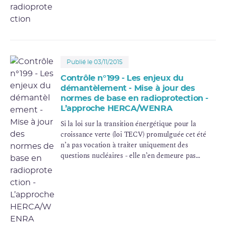
aujourd’hui : une autorité de sûreté compétente,
indépendante et transparente, reconnue dans le
paysage institutionnel français comme à
l’étranger.
Publié le 03/11/2015
Contrôle n°199 - Les enjeux du
démantèlement - Mise à jour des
normes de base en radioprotection -
L’approche HERCA/WENRA
Si la loi sur la transition énergétique pour la
croissance verte (loi TECV) promulguée cet été
n’a pas vocation à traiter uniquement des
questions nucléaires - elle n’en demeure pas
moins porteuse de nombreuses avancées pour la
sûreté nucléaire et la radioprotection et leur
contrôle : renforcement de la transparence et de
l’information du public, formalisation du système
dual de contrôle, gradation du pouvoir de
sanction de l’ASN.