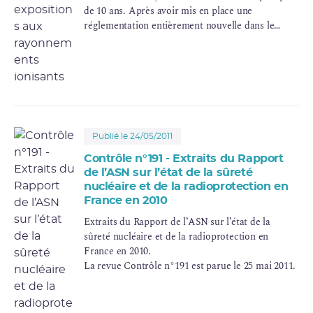
de 10 ans. Après avoir mis en place une
réglementation entièrement nouvelle dans le
domaine de la radioprotection des patients (2000-
2005), elle a su dès 2007 recentrer son programme
d’inspections sur la sécurité des soins en
radiothérapie
.
A partir de 2008, l’ASN a exploré la
radiologie
interventionnelle
et les différents actes qui, de
plus en plus, font appel aux rayonnements
Publié le 24/05/2011
ionisants pour guider le geste médical (en
chirurgie, cardiologie, ou neurologie par
Contrôle n°191 - Extraits du Rapport
exemple).
de l’ASN sur l’état de la sûreté
nucléaire et de la radioprotection en
France en 2010
Extraits du Rapport de l’ASN sur l’état de la
sûreté nucléaire et de la radioprotection en
France en 2010.
La revue Contrôle n°191 est parue le 25 mai 2011.