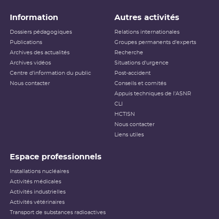
Information
Autres activités
Dossiers pédagogiques
Relations internationales
Publications
Groupes permanents d'experts
Archives des actualités
Recherche
Archives vidéos
Situations d'urgence
Centre d'information du public
Post-accident
Nous contacter
Conseils et comités
Appuis techniques de l'ASNR
CLI
HCTISN
Nous contacter
Liens utiles
Espace professionnels
Installations nucléaires
Activités médicales
Activités industrielles
Activités vétérinaires
Transport de substances radioactives