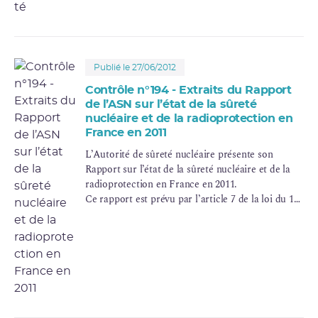
apparaissait nécessaire d’établir un premier état
des lieux des pratiques nationales et
internationales, d’identifier les difficultés
majeures et les évolutions à apporter. C’est dans
ce cadre que l’ASN a organisé conjointement avec
Publié le 27/06/2012
le ministère en charge de l’écologie le premier
Contrôle n°194 - Extraits du Rapport
colloque national “
Contamination radioactive
:
de l’ASN sur l’état de la sûreté
quelles actions pour les sites pollués ?”. Ce
nucléaire et de la radioprotection en
colloque du 4 mai 2004, a montré les difficultés
France en 2011
techniques, financières, psychologiques de ce
sujet. Différentes actions ont cependant été
L’Autorité de sûreté nucléaire présente son
engagées pour permettre une gestion encore plus
Rapport sur l’état de la sûreté nucléaire et de la
transparente et efficace de ces pollutions, qui sont
radioprotection en France en 2011.
pour beaucoup d’entre elles un héritage lourd à
Ce rapport est prévu par l’article 7 de la loi du 13
porter de pratiques passées.
juin 2006 relative à la transparence et à la sécurité
en matière nucléaire désormais intégrée dans le
code de l’environnement (article L. 592-31).
Il a été remis au Président de la République, au
Premier ministre et aux Présidents du Sénat et de
l’Assemblée nationale, en application de l’article 7
de la loi précitée