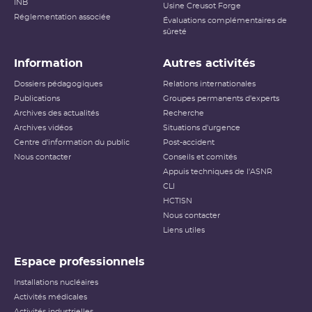
INB
Usine Creusot Forge
Réglementation associée
Évaluations complémentaires de
sûreté
Information
Autres activités
Dossiers pédagogiques
Relations internationales
Publications
Groupes permanents d'experts
Archives des actualités
Recherche
Archives vidéos
Situations d'urgence
Centre d'information du public
Post-accident
Nous contacter
Conseils et comités
Appuis techniques de l'ASNR
CLI
HCTISN
Nous contacter
Liens utiles
Espace professionnels
Installations nucléaires
Activités médicales
Activités industrielles