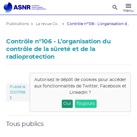
Recherche
Menu
Publications
La revue Contrôle
Contrôle n°106 - L’organisation du ...
Contrôle n°106 - L’organisation du
contrôle de la sûreté et de la
radioprotection
Autorisez le dépôt de cookies pour accéder
aux fonctionnalités de
Twitter, Facebook et
Publié le
LinkedIn
?
31/07/199
5
Oui
Toujours
Tous publics