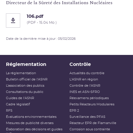
Directeur de la Sûreté des Installations Nucléaires
106.pdf
(PDF - 15.04 Mo )
Date de la dernière mise à jour : 05/02/2026
Réglementation
Contrôle
La réglementation
Actualités du contrôle
Bulletin officiel de l'ASNR
L'ASNR en région
L’association des publics
Contrôle de l'ASNR
Consultations du public
INES et ASN-SFRO
Guides de l'ASNR
Réexamens périodiques
Cadre législatif
Petits Réacteurs Modulaires
RFS
EPR 2
Évaluations environnementales
Surveillance des PFAS
Mesures de publicité diverses
Réacteur EPR de Flamanville
Élaboration des décisions et guides
Corrosion sous contrainte