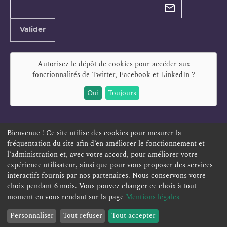
newsletter
Adresse
Valider
e-
mail
Autorisez le dépôt de cookies pour accéder aux
fonctionnalités de
Twitter, Facebook et LinkedIn
?
Oui
Toujours
Bienvenue ! Ce site utilise des cookies pour mesurer la
fréquentation du site afin d’en améliorer le fonctionnement et
ESPACE PERSONNEL
OFFRES D'EMPLOI
SIGNALEMENT
l’administration et, avec votre accord, pour améliorer votre
TÉLÉSERVICES
PLAN DU SITE
LEXIQUE
expérience utilisateur, ainsi que pour vous proposer des services
interactifs fournis par nos partenaires. Nous conservons votre
ACCESSIBILITÉ
POLITIQUE DE CONFIDENTIALITÉ
choix pendant 6 mois. Vous pouvez changer ce choix à tout
MENTIONS LÉGALES
CONTACT
moment en vous rendant sur la page
Mentions légales
Personnaliser
Tout refuser
Tout accepter