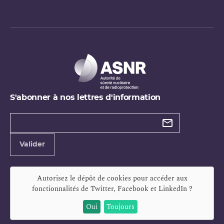
S'abonner à nos lettres d'information
Types de
newsletter
Adresse
Valider
e-
mail
Autorisez le dépôt de cookies pour accéder aux
fonctionnalités de
Twitter, Facebook et LinkedIn
?
Oui
Toujours