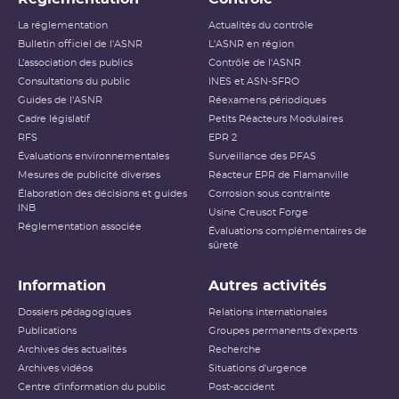
La réglementation
Actualités du contrôle
Bulletin officiel de l'ASNR
L'ASNR en région
L’association des publics
Contrôle de l'ASNR
Consultations du public
INES et ASN-SFRO
Guides de l'ASNR
Réexamens périodiques
Cadre législatif
Petits Réacteurs Modulaires
RFS
EPR 2
Évaluations environnementales
Surveillance des PFAS
Mesures de publicité diverses
Réacteur EPR de Flamanville
Élaboration des décisions et guides
Corrosion sous contrainte
INB
Usine Creusot Forge
Réglementation associée
Évaluations complémentaires de
sûreté
Information
Autres activités
Dossiers pédagogiques
Relations internationales
Publications
Groupes permanents d'experts
Archives des actualités
Recherche
Archives vidéos
Situations d'urgence
Centre d'information du public
Post-accident