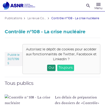
Recherche
Menu
Publications
La revue Contrôle
Contrôle n°108 - La crise nucléaire
Contrôle n°108 - La crise nucléaire
Autorisez le dépôt de cookies pour accéder
aux fonctionnalités de
Twitter, Facebook et
Publié le
LinkedIn
?
30/11/199
5
Oui
Toujours
Tous publics
Les délais de préparation
des dossiers de «Contrôle»