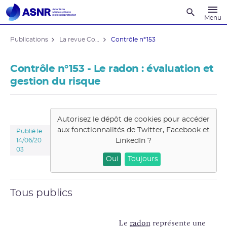
Recherche
Menu
Publications
La revue Contrôle
Contrôle n°153
Contrôle n°153 - Le radon : évaluation et
gestion du risque
Autorisez le dépôt de cookies pour accéder
aux fonctionnalités de
Twitter, Facebook et
Publié le
LinkedIn
?
14/06/20
03
Oui
Toujours
Tous publics
Le
radon
représente une