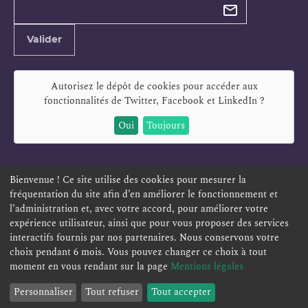
newsletter
Adresse
Valider
e-
mail
Autorisez le dépôt de cookies pour accéder aux
fonctionnalités de
Twitter, Facebook et LinkedIn
?
Oui
Toujours
Bienvenue ! Ce site utilise des cookies pour mesurer la
fréquentation du site afin d’en améliorer le fonctionnement et
ESPACE PERSONNEL
OFFRES D'EMPLOI
SIGNALEMENT
l’administration et, avec votre accord, pour améliorer votre
TÉLÉSERVICES
PLAN DU SITE
LEXIQUE
expérience utilisateur, ainsi que pour vous proposer des services
interactifs fournis par nos partenaires. Nous conservons votre
ACCESSIBILITÉ
POLITIQUE DE CONFIDENTIALITÉ
choix pendant 6 mois. Vous pouvez changer ce choix à tout
MENTIONS LÉGALES
CONTACT
moment en vous rendant sur la page
Mentions légales
Personnaliser
Tout refuser
Tout accepter