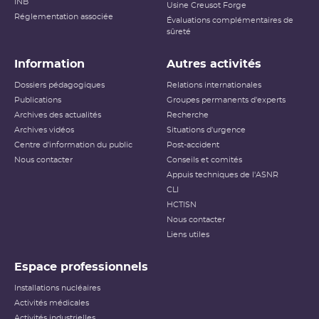
INB
Usine Creusot Forge
Réglementation associée
Évaluations complémentaires de
sûreté
Information
Autres activités
Dossiers pédagogiques
Relations internationales
Publications
Groupes permanents d'experts
Archives des actualités
Recherche
Archives vidéos
Situations d'urgence
Centre d'information du public
Post-accident
Nous contacter
Conseils et comités
Appuis techniques de l'ASNR
CLI
HCTISN
Nous contacter
Liens utiles
Espace professionnels
Installations nucléaires
Activités médicales
Activités industrielles