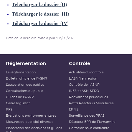
Télécharger le dossier (II)
Télécharger le dossier (III)
Télécharger le dossier (IV)
Date de la dernière mise à jour : 03/09/2021
Réglementation
Contrôle
La réglementation
Actualités du contrôle
Bulletin officiel de l'ASNR
L'ASNR en région
L’association des publics
Contrôle de l'ASNR
Consultations du public
INES et ASN-SFRO
Guides de l'ASNR
Réexamens périodiques
Cadre législatif
Petits Réacteurs Modulaires
RFS
EPR 2
Évaluations environnementales
Surveillance des PFAS
Mesures de publicité diverses
Réacteur EPR de Flamanville
Élaboration des décisions et guides
Corrosion sous contrainte