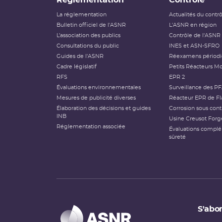
Réglementation
Contrôle
La réglementation
Actualités du contr
Bulletin officiel de l'ASNR
L'ASNR en région
L’association des publics
Contrôle de l'ASNR
Consultations du public
INES et ASN-SFRO
Guides de l'ASNR
Réexamens périod
Cadre législatif
Petits Réacteurs Mo
RFS
EPR 2
Évaluations environnementales
Surveillance des P
Mesures de publicité diverses
Réacteur EPR de Fl
Élaboration des décisions et guides
Corrosion sous cont
INB
Usine Creusot Forg
Réglementation associée
Évaluations compl
sûreté
S'abon