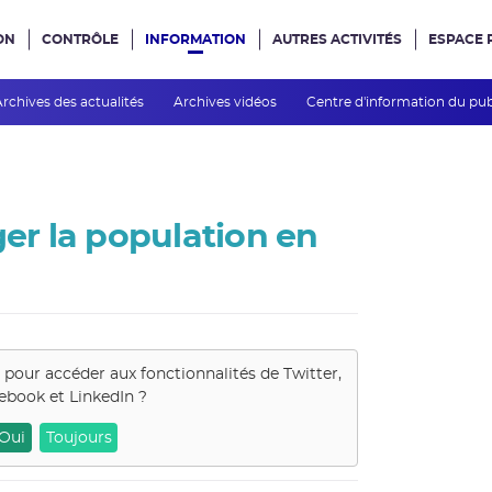
ON
CONTRÔLE
INFORMATION
AUTRES ACTIVITÉS
ESPACE 
e site
Archives des actualités
Archives vidéos
Centre d'information du pu
ger la population en
s pour accéder aux fonctionnalités de
Twitter,
ebook et LinkedIn
?
Oui
Toujours