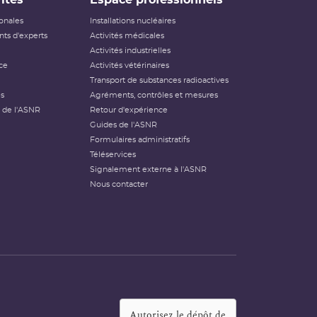
ités
Espace professionnels
ionales
Installations nucléaires
ts d'experts
Activités médicales
Activités industrielles
ce
Activités vétérinaires
Transport de substances radioactives
és
Agréments, contrôles et mesures
 de l'ASNR
Retour d'expérience
Guides de l'ASNR
Formulaires administratifs
Téléservices
Signalement externe à l'ASNR
Nous contacter
Autorisez le dépôt de