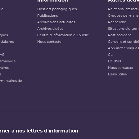
Information
Autres activ
ôle
Dossiers pédagogiques
Relations internat
Publications
Groupes permanen
Archives des actualités
Recherche
Archives vidéos
Situations d'urgen
iques
Centre d'information du public
Post-accident
dulaires
Nous contacter
Conseils et comit
Appuis techniques
FAS
CLI
amanville
HCTISN
rainte
Nous contacter
e
Liens utiles
émentaires de
ner à nos lettres d'information