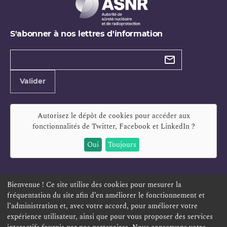
S'abonner à nos lettres d'information
Types de
newsletter
Adresse
Valider
e-
mail
Autorisez le dépôt de cookies pour accéder aux
fonctionnalités de
Twitter, Facebook et LinkedIn
?
Oui
Toujours
Bienvenue ! Ce site utilise des cookies pour mesurer la
fréquentation du site afin d’en améliorer le fonctionnement et
ESPACE PERSONNEL
OFFRES D'EMPLOI
SIGNALEMENT
l’administration et, avec votre accord, pour améliorer votre
TÉLÉSERVICES
PLAN DU SITE
LEXIQUE
expérience utilisateur, ainsi que pour vous proposer des services
ACCESSIBILITÉ
POLITIQUE DE CONFIDENTIALITÉ