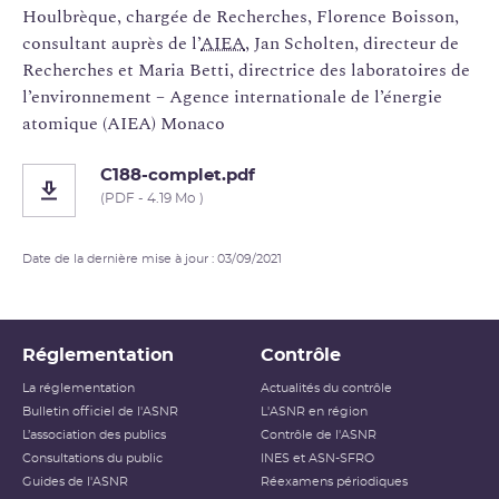
Houlbrèque, chargée de Recherches, Florence Boisson,
consultant auprès de l’
AIEA
, Jan Scholten, directeur de
Recherches et Maria Betti, directrice des laboratoires de
l’environnement – Agence internationale de l’énergie
atomique (AIEA) Monaco
C188-complet.pdf
(PDF - 4.19 Mo )
Date de la dernière mise à jour : 03/09/2021
Réglementation
Contrôle
La réglementation
Actualités du contrôle
Bulletin officiel de l'ASNR
L'ASNR en région
L’association des publics
Contrôle de l'ASNR
Consultations du public
INES et ASN-SFRO
Guides de l'ASNR
Réexamens périodiques