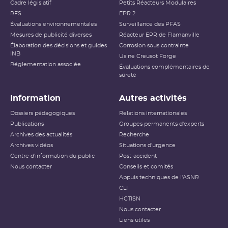
Cadre législatif
Petits Réacteurs Modulaires
RFS
EPR 2
Évaluations environnementales
Surveillance des PFAS
Mesures de publicité diverses
Réacteur EPR de Flamanville
Élaboration des décisions et guides
Corrosion sous contrainte
INB
Usine Creusot Forge
Réglementation associée
Évaluations complémentaires de
sûreté
Information
Autres activités
Dossiers pédagogiques
Relations internationales
Publications
Groupes permanents d'experts
Archives des actualités
Recherche
Archives vidéos
Situations d'urgence
Centre d'information du public
Post-accident
Nous contacter
Conseils et comités
Appuis techniques de l'ASNR
CLI
HCTISN
Nous contacter
Liens utiles