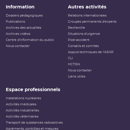
Information
Autres activités
Dossiers pédagogiques
Relations internationales
Publications
Groupes permanents d'experts
Archives des actualités
Recherche
Archives vidéos
Situations d'urgence
Centre d'information du public
Post-accident
Nous contacter
Conseils et comités
Appuis techniques de l'ASNR
CLI
HCTISN
Nous contacter
Liens utiles
Espace professionnels
Installations nucléaires
Activités médicales
Activités industrielles
Activités vétérinaires
Transport de substances radioactives
Agréments, contrôles et mesures