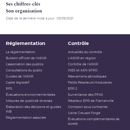
Ses chiffres-clés
Son organisation
Date de la dernière mise à jour : 03/09/2021
Réglementation
Contrôle
La réglementation
Actualités du contrôle
Bulletin officiel de l'ASNR
L'ASNR en région
L’association des publics
Contrôle de l'ASNR
Consultations du public
INES et ASN-SFRO
Guides de l'ASNR
Réexamens périodiques
Cadre législatif
Petits Réacteurs Modulaires
RFS
EPR 2
Évaluations environnementales
Surveillance des PFAS
Mesures de publicité diverses
Réacteur EPR de Flamanville
Élaboration des décisions et guides
Corrosion sous contrainte
INB
Usine Creusot Forge
Réglementation associée
Évaluations complémentaires de
sûreté