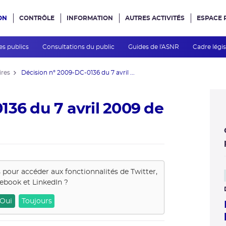
ON
CONTRÔLE
INFORMATION
AUTRES ACTIVITÉS
ESPACE 
e site
es publics
Consultations du public
Guides de l'ASNR
Cadre légis
ires
Décision n° 2009-DC-0136 du 7 avril ...
136 du 7 avril 2009 de
s pour accéder aux fonctionnalités de
Twitter,
ebook et LinkedIn
?
Oui
Toujours