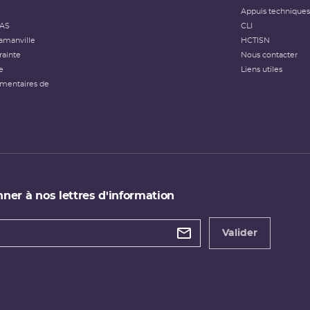
Appuis techniques
FAS
CLI
amanville
HCTISN
rainte
Nous contacter
e
Liens utiles
émentaires de
ner à nos lettres d'information
 de
etter
Valider
e