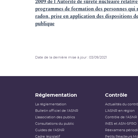
2009 de l'Autorité de sûreté nucléaire relative
programmes de formation des personnes qui ré
radon, prise en application des dispositions de
publique
Date de la dernière mise à jour : 03/09/2021
Réglementation
Contrôle
La réglementation
Actualités du contr
Bulletin officiel de l'ASNR
L'ASNR en région
L’association des publics
Contrôle de l'ASNR
Consultations du public
INES et ASN-SFRO
Guides de l'ASNR
Réexamens périod
Cadre législatif
Petits Réacteurs Mo