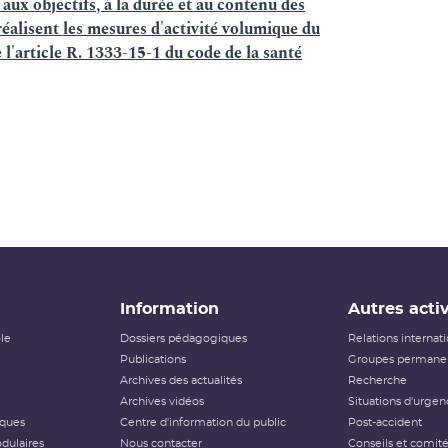
 aux objectifs, à la durée et au contenu des
alisent les mesures d'activité volumique du
 l'article R. 1333-15-1 du code de la santé
Information
Autres activ
ôle
Dossiers pédagogiques
Relations internat
Publications
Groupes permanen
Archives des actualités
Recherche
Archives vidéos
Situations d'urgen
iques
Centre d'information du public
Post-accident
dulaires
Nous contacter
Conseils et comit