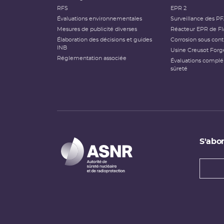
RFS
EPR 2
Évaluations environnementales
Surveillance des P
Mesures de publicité diverses
Réacteur EPR de Fl
Élaboration des décisions et guides
Corrosion sous cont
INB
Usine Creusot Forg
Réglementation associée
Évaluations compl
sûreté
S'abon
Types
newsl
Adress
e-
mail