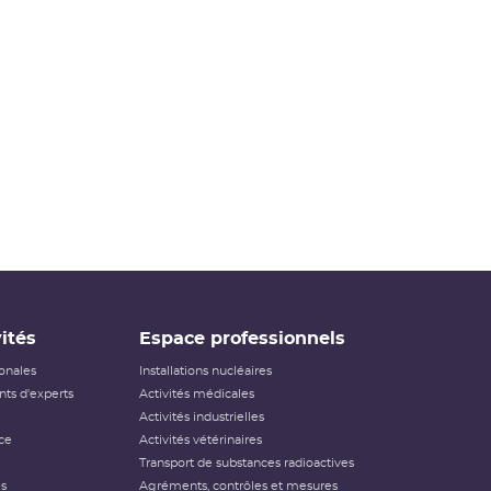
ités
Espace professionnels
ionales
Installations nucléaires
ts d'experts
Activités médicales
Activités industrielles
ce
Activités vétérinaires
Transport de substances radioactives
és
Agréments, contrôles et mesures