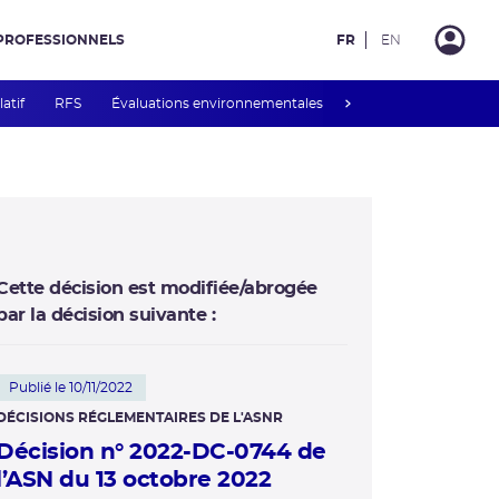
PROFESSIONNELS
FR
EN
next
latif
RFS
Évaluations environnementales
Mesures de publicité 
Cette décision est modifiée/abrogée
par la décision suivante :
Publié le 10/11/2022
DÉCISIONS RÉGLEMENTAIRES DE L'ASNR
Décision n° 2022-DC-0744 de
l’ASN du 13 octobre 2022