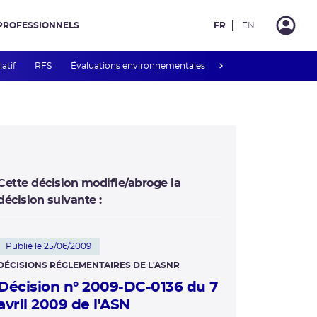
PROFESSIONNELS
FR
EN
next
latif
RFS
Évaluations environnementales
Mesures de publicité 
Cette décision modifie/abroge la
décision suivante :
Publié le 25/06/2009
DÉCISIONS RÉGLEMENTAIRES DE L'ASNR
Décision n° 2009-DC-0136 du 7
avril 2009 de l'ASN