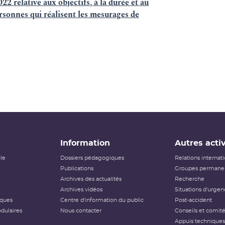
22 relative aux objectifs, à la durée et au
sonnes qui réalisent les mesurages de
Information
Autres activ
ôle
Dossiers pédagogiques
Relations internat
Publications
Groupes permanen
Archives des actualités
Recherche
Archives vidéos
Situations d'urgen
iques
Centre d'information du public
Post-accident
dulaires
Nous contacter
Conseils et comit
Appuis techniques