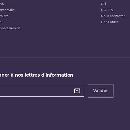
FAS
CLI
amanville
HCTISN
rainte
Nous contacter
e
Liens utiles
émentaires de
ner à nos lettres d'information
 de
etter
Valider
e