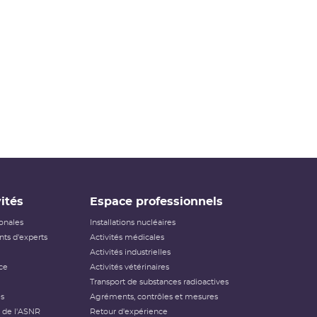
ités
Espace professionnels
ionales
Installations nucléaires
ts d'experts
Activités médicales
Activités industrielles
ce
Activités vétérinaires
Transport de substances radioactives
és
Agréments, contrôles et mesures
 de l'ASNR
Retour d'expérience