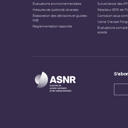
Évaluations environnementales
Surveillance des P
Mesures de publicité diverses
Réacteur EPR de Fl
Élaboration des décisions et guides
Corrosion sous cont
INB
Usine Creusot Forg
Réglementation associée
Évaluations compl
sûreté
S'abon
Types
newsl
Adress
e-
mail