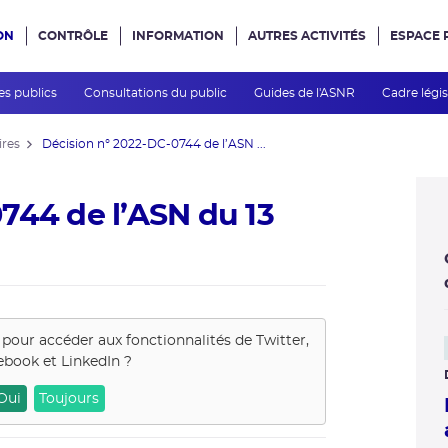
ON
CONTRÔLE
INFORMATION
AUTRES ACTIVITÉS
ESPACE 
e site
es publics
Consultations du public
Guides de l'ASNR
Cadre légis
ires
Décision n° 2022-DC-0744 de l’ASN ...
744 de l’ASN du 13
 pour accéder aux fonctionnalités de
Twitter,
ebook et LinkedIn
?
Oui
Toujours