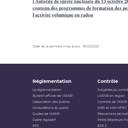
l'Autorité de sûreté nucléaire du 13 octobre 20
contenu des programmes de formation des per
l'activité volumique en radon
Date de la dernière mise à jour : 16/02/2023
Réglementation
Contrôle
La réglementation
Actualités du contr
Bulletin officiel de l'ASNR
L'ASNR en région
L’association des publics
Contrôle de l'ASNR
Consultations du public
INES et ASN-SFRO
Guides de l'ASNR
Réexamens périod
Cadre législatif
Petits Réacteurs Mo
RFS
EPR 2