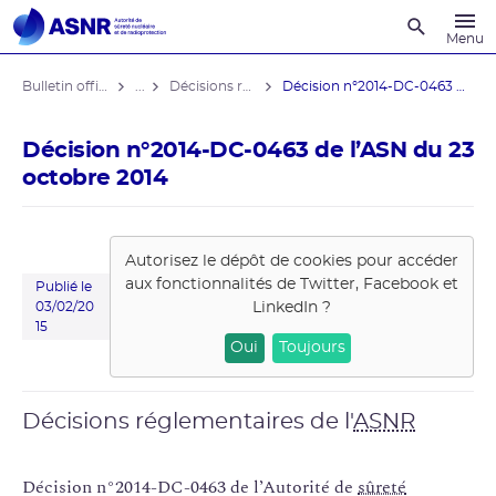
Recherche
Menu
Bulletin officiel de l'ASNR
...
Décisions réglementaires
Décision n°2014-DC-0463 de l’ASN du ...
Décision n°2014-DC-0463 de l’ASN du 23
octobre 2014
Autorisez le dépôt de cookies pour accéder
aux fonctionnalités de
Twitter, Facebook et
Publié le
LinkedIn
?
03/02/20
15
Oui
Toujours
Décisions réglementaires de l'
ASNR
Décision n°2014-DC-0463 de l’Autorité de
sûreté