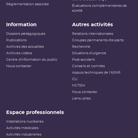
Réglementation associée
Évaluations complémentaires de
sûreté
Information
Autres activités
Dossiers pédagogiques
Relations internationales
Publications
Groupes permanents d'experts
Archives des actualités
Recherche
Archives vidéos
Situations d'urgence
Centre d'information du public
Post-accident
Nous contacter
Conseils et comités
Appuis techniques de l'ASNR
CLI
HCTISN
Nous contacter
Liens utiles
Espace professionnels
Installations nucléaires
Activités médicales
Activités industrielles