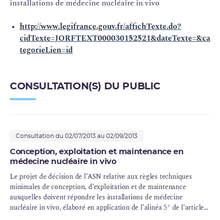
installations de médecine nucléaire in vivo
http://www.legifrance.gouv.fr/affichTexte.do?
cidTexte=JORFTEXT000030152521&dateTexte=&ca
tegorieLien=id
CONSULTATION(S) DU PUBLIC
Consultation du 02/07/2013 au 02/09/2013
Conception, exploitation et maintenance en
médecine nucléaire in vivo
Le projet de décision de l’ASN relative aux règles techniques
minimales de conception, d’exploitation et de maintenance
auxquelles doivent répondre les installations de médecine
nucléaire in vivo, élaboré en application de l’alinéa 5° de l’article
R. 1333-43 du code de la santé publique, sera applicable à