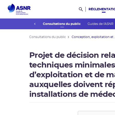
RÉGLEMENTATI
Rechercher dans l
prev
’association des publics
Consultations du public
Guides de l'ASNR
Consultations du public
Conception, exploitation et .
Projet de décision rel
techniques minimales
d’exploitation et de 
auxquelles doivent ré
installations de médec