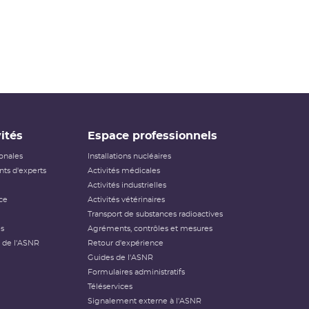
ités
Espace professionnels
ionales
Installations nucléaires
ts d'experts
Activités médicales
Activités industrielles
ce
Activités vétérinaires
Transport de substances radioactives
és
Agréments, contrôles et mesures
 de l'ASNR
Retour d'expérience
Guides de l'ASNR
Formulaires administratifs
Téléservices
Signalement externe à l'ASNR