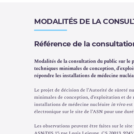
déchets contaminés par les radionucléides, fix
des locaux destinés à entreposer des déchets et
la décision n° 2010-DC-0175 de l’ASN du 4 févr
MODALITÉS DE LA CONSUL
les périodicités des contrôles prévus aux articl
ainsi qu’aux articles R. 1333-7 et R. 1333-95 du
l’arrêté du 15 mai 2006 relatif aux conditions d
Référence de la consultatio
surveillées et contrôlées […] compte tenu de l’
qu’aux règles d’hygiène, de sécurité et d’entret
Modalités de la consultation du public sur le
p
techniques minimales de conception, d’exploi
Processus d’élaboration de la dé
répondre les installations de médecine nuclé
Le projet de décision de l’Autorité de sûreté n
Le projet de décision a été rédigé sur la bas
minimales de conception, d’exploitation et de
rapport initial d’un groupe de travail (GT) « 
installations de médecine nucléaire
in vivo
est
nucléaire » missionné par l’ASN. Composé de 
électronique sur le site de l’ASN pour une durée
nucléaire
auxquels ont été associés l’
IRSN
, 
[1]
inspecteur d'une Agence régionale de santé, le
Les observations peuvent être faites sur le site
et s'est réuni 8 fois.
ASN/DIS 15 rue Louis Lejeune, CS 70013, 92451