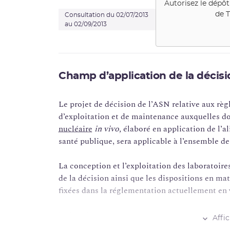
Autorisez le dépôt
de
T
Consultation du 02/07/2013
au 02/09/2013
Champ d’application de la décisi
Le projet de décision de l’ASN relative aux rè
d’exploitation et de maintenance auxquelles do
nucléaire
in vivo,
élaboré en application de l’al
santé publique, sera applicable à l’ensemble d
La conception et l’exploitation des laboratoir
de la décision ainsi que les dispositions en ma
fixées dans la réglementation actuellement en vi
la décision technique n°2008-DC-0095 de l’Aut
Affi
relative aux règles techniques auxquelles doit s