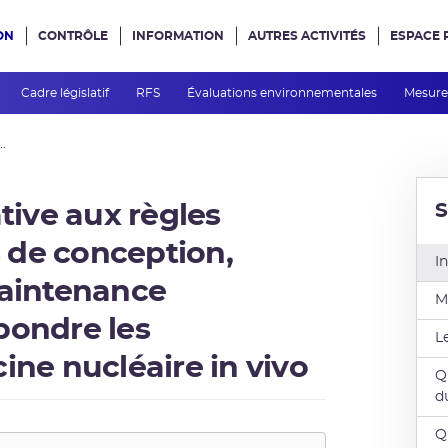
ON
CONTRÔLE
INFORMATION
AUTRES ACTIVITÉS
ESPACE 
e site
Cadre législatif
RFS
Évaluations environnementales
Mesures
..
S
ative aux règles
 de conception,
I
maintenance
M
pondre les
L
ine nucléaire in vivo
Q
d
Q