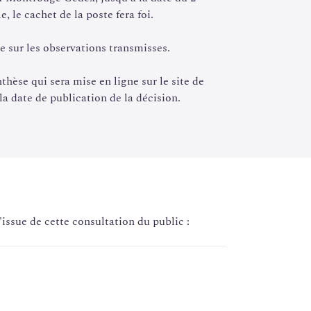
, le cachet de la poste fera foi.
e sur les observations transmisses.
, notamment l’arrêté du 30 novembre 1981
ts artificiels utilisés en sources non scellées
thèse qui sera mise en ligne sur le site de
la date de publication de la décision.
ns de médecine nucléaire in vivo », janvier
rotection
pour les applications médicales et
PMED
) portant sur les orientations retenues
 ;
'issue de cette consultation du public :
e médecine nucléaire » comme l’ensemble des
 des sources scellées et non scellées ainsi que
s X
pour une activité de médecine nucléaire
in
marquage cellulaire et la recherche