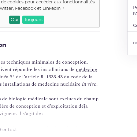
 de cookies pour accéder aux fonctionnalités
P
witter, Facebook et LinkedIn
?
l
Oui
Toujours
C
Da
on
gles techniques minimales de conception,
ivent répondre les installations de
médecine
inéa 5° de l’article R. 1333-43 du code de la
es installations de médecine nucléaire
in vivo.
es de biologie médicale sont exclues du champ
tière de conception et d’exploitation déjà
gueur. Il s’agit de :
orité de
sûreté nucléaire
du 29 janvier 2008
cher tout
atisfaire l’élimination des effluents et des