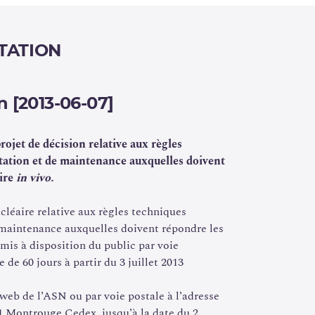
ant les exigences en matière de conception
 des effluents contaminés ;
ier 2010 précisant les modalités techniques et
TATION
es R. 4452-12 et R. 4452-13 du code du travail
 code de la santé publique ;
e délimitation et de signalisation des zones
n [2013-06-07]
exposition aux rayonnements ionisants ainsi
ien qui y sont imposés.
rojet de décision relative aux règles
tation et de maintenance auxquelles doivent
cision
aire
in vivo.
ucléaire relative aux règles techniques
e de recommandations formulées dans un
 maintenance auxquelles doivent répondre les
Aménagement des installations en médecine
 mis à disposition du public par voie
représentants des professionnels de médecine
 de 60 jours à partir du 3 juillet 2013
la Direction Générale du Travail et un
 GT a été constitué au premier semestre 2010
 web de l’ASN ou par voie postale à l’adresse
 Montrouge Cedex, jusqu’à la date du 2