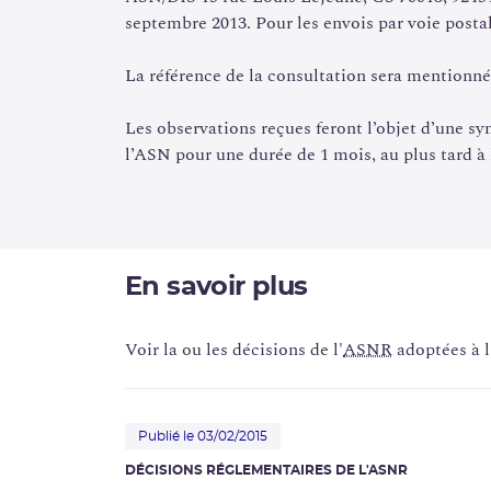
septembre 2013. Pour les envois par voie postale
Le projet de décision s’est appuyé sur :
La référence de la consultation sera mentionné
la législation et la réglementation en vigueur
relatif aux conditions d’emploi des radio-élémen
Les observations reçues feront l’objet d’une syn
à des fins médicales ;
l’ASN pour une durée de 1 mois, au plus tard à 
le rapport du GT « Aménagement des installatio
2012 ;
l’avis du groupe permanent d’experts en
radiop
médico-légales des rayonnements ionisants (
G
dans le rapport du Groupe de Travail, juin 2012
En savoir plus
Contenu du projet de décision
Voir la ou les décisions de l'
ASNR
adoptées à l
Le projet de décision identifie un « secteur d
locaux destinés à la détention et à l’utilisation
Publié le 03/02/2015
des appareils électriques produisant des
rayon
vivo
comprenant le diagnostic, la thérapie, le 
DÉCISIONS RÉGLEMENTAIRES DE L'ASNR