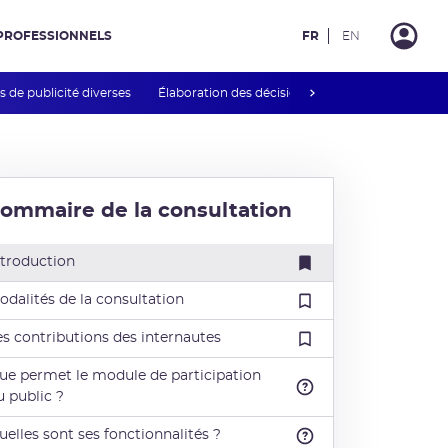
PROFESSIONNELS
FR
EN
next
 de publicité diverses
Élaboration des décisions et guides INB
Rég
ommaire de la consultation
ntroduction
odalités de la consultation
es contributions des internautes
ue permet le module de participation
u public ?
uelles sont ses fonctionnalités ?