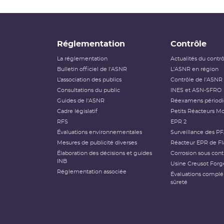
Réglementation
Contrôle
La réglementation
Actualités du contr
Bulletin officiel de l'ASNR
L'ASNR en région
L’association des publics
Contrôle de l'ASNR
Consultations du public
INES et ASN-SFRO
Guides de l'ASNR
Réexamens périod
Cadre législatif
Petits Réacteurs Mo
RFS
EPR 2
Évaluations environnementales
Surveillance des P
Mesures de publicité diverses
Réacteur EPR de Fl
Élaboration des décisions et guides
Corrosion sous cont
INB
Usine Creusot Forg
Réglementation associée
Évaluations compl
sûreté