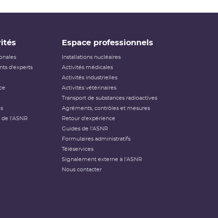
ités
Espace professionnels
ionales
Installations nucléaires
ts d'experts
Activités médicales
Activités industrielles
ce
Activités vétérinaires
Transport de substances radioactives
és
Agréments, contrôles et mesures
 de l'ASNR
Retour d'expérience
Guides de l'ASNR
Formulaires administratifs
Téléservices
Signalement externe à l'ASNR
Nous contacter