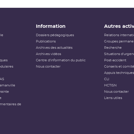
Information
Autres activ
ôle
Dossiers pédagogiques
Relations internat
Publications
Groupes permanen
Archives des actualités
Recherche
Archives vidéos
Situations d'urgen
iques
Centre d'information du public
Post-accident
dulaires
Nous contacter
Conseils et comit
Appuis techniques
FAS
CLI
amanville
HCTISN
rainte
Nous contacter
e
Liens utiles
émentaires de