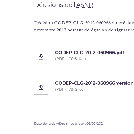
Décisions de l'
ASNR
Décision CODEP-CLG-2012-060966 du présiden
novembre 2012 portant délégation de signatur
CODEP-CLG-2012-060966.pdf
(PDF - 100.61 Ko )
CODEP-CLG-2012-060966 version c
(PDF - 178.12 Ko )
Date de la dernière mise à jour : 03/09/2021