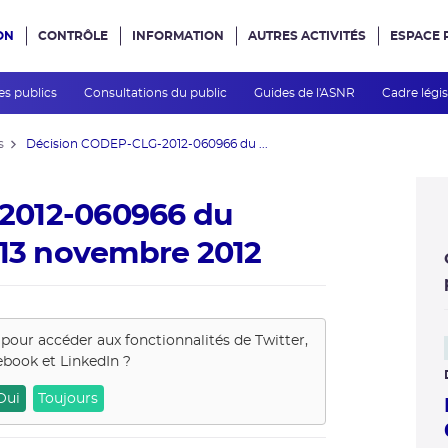
ON
CONTRÔLE
INFORMATION
AUTRES ACTIVITÉS
ESPACE 
e site
es publics
Consultations du public
Guides de l'ASNR
Cadre légis
s
Décision CODEP-CLG-2012-060966 du ...
2012-060966 du
 13 novembre 2012
 pour accéder aux fonctionnalités de
Twitter,
book et LinkedIn
?
Oui
Toujours