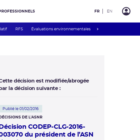
PROFESSIONNELS
FR
EN
next
latif
RFS
Évaluations environnementales
Mesures de publicité 
Cette décision est modifiée/abrogée
par la décision suivante :
Publié le 01/02/2016
DÉCISIONS DE L'ASNR
Décision CODEP-CLG-2016-
003070 du président de l’ASN