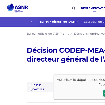
RÉGLEMENTATI
Rechercher dans l
prev
La réglementation
Bulletin officiel de l'ASNR
L’association d
Bulletin officiel de l'ASNR
...
Décisions nominative
Décision CODEP-MEA-
directeur général de 
Autorisez le dépôt de cookie
Fac
Publié le
11/04/2023