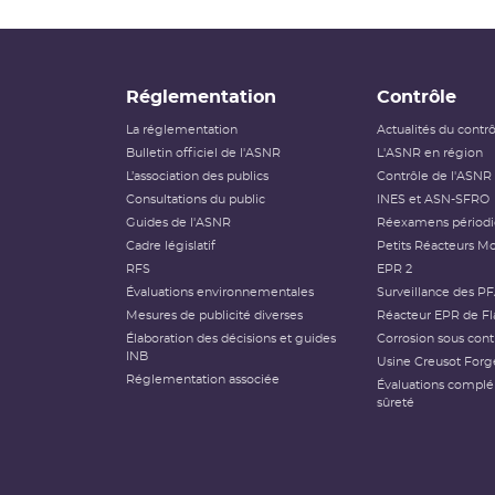
Réglementation
Contrôle
La réglementation
Actualités du contr
Bulletin officiel de l'ASNR
L'ASNR en région
L’association des publics
Contrôle de l'ASNR
Consultations du public
INES et ASN-SFRO
Guides de l'ASNR
Réexamens périod
Cadre législatif
Petits Réacteurs Mo
RFS
EPR 2
Évaluations environnementales
Surveillance des P
Mesures de publicité diverses
Réacteur EPR de Fl
Élaboration des décisions et guides
Corrosion sous cont
INB
Usine Creusot Forg
Réglementation associée
Évaluations compl
sûreté