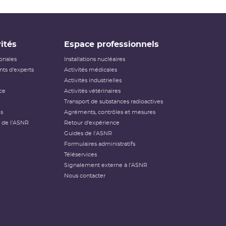
ités
Espace professionnels
ionales
Installations nucléaires
ts d'experts
Activités médicales
Activités industrielles
ce
Activités vétérinaires
Transport de substances radioactives
és
Agréments, contrôles et mesures
 de l'ASNR
Retour d'expérience
Guides de l'ASNR
Formulaires administratifs
Téléservices
Signalement externe à l'ASNR
Nous contacter