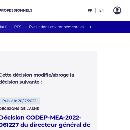
PROFESSIONNELS
FR
EN
next
latif
RFS
Évaluations environnementales
Mesures de publicité 
Cette décision modifie/abroge la
décision suivante :
Publié le 20/12/2022
DÉCISIONS DE L'ASNR
Décision CODEP-MEA-2022-
061227 du directeur général de