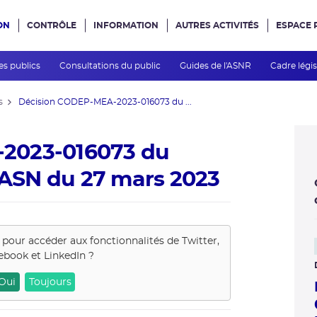
ON
CONTRÔLE
INFORMATION
AUTRES ACTIVITÉS
ESPACE 
e site
es publics
Consultations du public
Guides de l'ASNR
Cadre légis
s
Décision CODEP-MEA-2023-016073 du ...
2023-016073 du
l’ASN du 27 mars 2023
s pour accéder aux fonctionnalités de
Twitter,
ebook et LinkedIn
?
Oui
Toujours