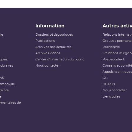
Information
Autres activ
ôle
Dossiers pédagogiques
Relations internat
Publications
Groupes permanen
Archives des actualités
Recherche
Archives vidéos
Situations d'urgen
iques
Centre d'information du public
Post-accident
dulaires
Nous contacter
Conseils et comit
Appuis techniques
FAS
CLI
amanville
HCTISN
rainte
Nous contacter
e
Liens utiles
émentaires de