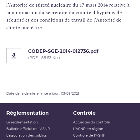
l’Autorité de
sûreté nucléaire
du 17 mars 2014 relative à
la nomination du secrétaire du comité d’hygiène, de
sécurité et des conditions de travail de l’Autorité de
sûreté nucléaire
CODEP-SGE-2014-012736.pdf
(PDF - 88.53 Ko )
Date de la dernière mise à jour : 03/09/2021
Réglementation
Contrôle
La réglementation
Actualités du contrôle
Bulletin officiel de l'ASNR
L'ASNR en région
L’association des publics
Contrôle de l'ASNR