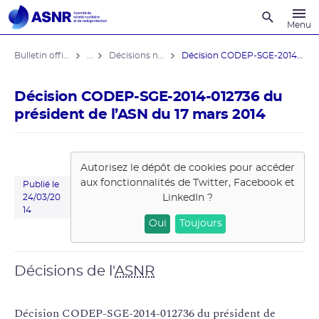
Recherche
Menu
Bulletin officiel de l'ASNR
...
Décisions nominatives
Décision CODEP-SGE-2014-012736 du ...
Décision CODEP-SGE-2014-012736 du
président de l’ASN du 17 mars 2014
Autorisez le dépôt de cookies pour accéder
aux fonctionnalités de
Twitter, Facebook et
Publié le
LinkedIn
?
24/03/20
14
Oui
Toujours
Décisions de l'
ASNR
Décision CODEP-SGE-2014-012736 du président de