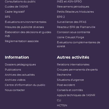
Consultations du public
INES et ASN-SFRO
Guides de l'ASNR
Réexamens périodiques
Cadre législatif
Petits Réacteurs Modulaires
RFS
EPR 2
Évaluations environnementales
Surveillance des PFAS
Mesures de publicité diverses
Réacteur EPR de Flamanville
Élaboration des décisions et guides
Corrosion sous contrainte
INB
Usine Creusot Forge
Réglementation associée
Évaluations complémentaires de
sûreté
Information
Autres activités
Dossiers pédagogiques
Relations internationales
Publications
Groupes permanents d'experts
Archives des actualités
Recherche
Archives vidéos
Situations d'urgence
Centre d'information du public
Post-accident
Nous contacter
Conseils et comités
Appuis techniques de l'ASNR
CLI
HCTISN