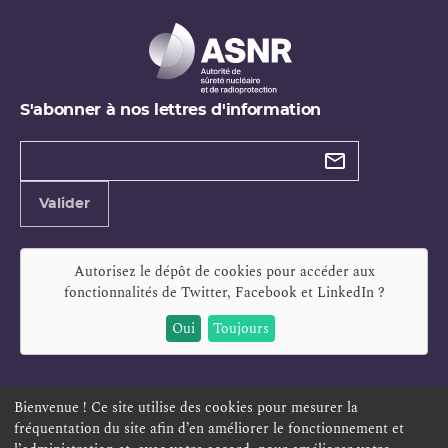
S'abonner à nos lettres d'information
Types de
newsletter
Adresse
Valider
e-
mail
Autorisez le dépôt de cookies pour accéder aux
fonctionnalités de
Twitter, Facebook et LinkedIn
?
Oui
Toujours
Bienvenue ! Ce site utilise des cookies pour mesurer la
fréquentation du site afin d’en améliorer le fonctionnement et
ESPACE PERSONNEL
OFFRES D'EMPLOI
SIGNALEMENT