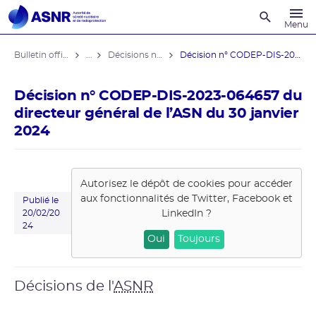
Recherche
Menu
Bulletin officiel de l'ASNR
...
Décisions nominatives
Décision n° CODEP-DIS-2023-064657 du ...
Décision n° CODEP-DIS-2023-064657 du
directeur général de l’ASN du 30 janvier
2024
Autorisez le dépôt de cookies pour accéder
aux fonctionnalités de
Twitter, Facebook et
Publié le
LinkedIn
?
20/02/20
24
Oui
Toujours
Décisions de l'
ASNR