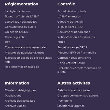
Réglementation
Contrôle
La réglementation
Actualités du contrôle
Bulletin officiel de l'ASNR
L'ASNR en région
L’association des publics
Contrôle de l'ASNR
Consultations du public
INES et ASN-SFRO
Guides de l'ASNR
Réexamens périodiques
Cadre législatif
Petits Réacteurs Modulaires
RFS
EPR 2
Évaluations environnementales
Surveillance des PFAS
Mesures de publicité diverses
Réacteur EPR de Flamanville
Élaboration des décisions et guides
Corrosion sous contrainte
INB
Usine Creusot Forge
Réglementation associée
Évaluations complémentaires de
sûreté
Information
Autres activités
Dossiers pédagogiques
Relations internationales
Publications
Groupes permanents d'experts
Archives des actualités
Recherche
Archives vidéos
Situations d'urgence