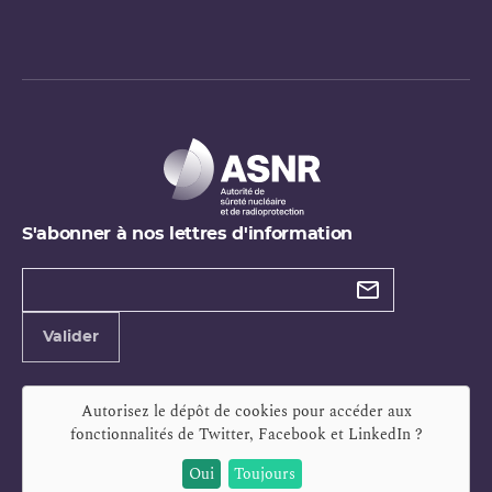
S'abonner à nos lettres d'information
Types de
newsletter
Adresse
Valider
e-
mail
Autorisez le dépôt de cookies pour accéder aux
fonctionnalités de
Twitter, Facebook et LinkedIn
?
Oui
Toujours