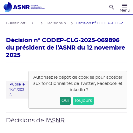
Recherche
Menu
Bulletin officiel de l'ASNR
...
Décisions nominatives
Décision nº CODEP-CLG-2025-069896 du ...
Décision nº CODEP-CLG-2025-069896
du président de l’ASNR du 12 novembre
2025
Autorisez le dépôt de cookies pour accéder
aux fonctionnalités de
Twitter, Facebook et
Publié le
LinkedIn
?
14/11/202
5
Oui
Toujours
Décisions de l'
ASNR