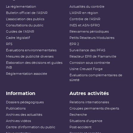
La réglementation
Actualités du contrôle
Bulletin officiel de l'ASNR
L'ASNR en région
L’association des publics
Contrôle de l'ASNR
Consultations du public
INES et ASN-SFRO
Guides de l'ASNR
Réexamens périodiques
Cadre législatif
Petits Réacteurs Modulaires
RFS
EPR 2
Évaluations environnementales
Surveillance des PFAS
Mesures de publicité diverses
Réacteur EPR de Flamanville
Élaboration des décisions et guides
Corrosion sous contrainte
INB
Usine Creusot Forge
Réglementation associée
Évaluations complémentaires de
sûreté
Information
Autres activités
Dossiers pédagogiques
Relations internationales
Publications
Groupes permanents d'experts
Archives des actualités
Recherche
Archives vidéos
Situations d'urgence
Centre d'information du public
Post-accident