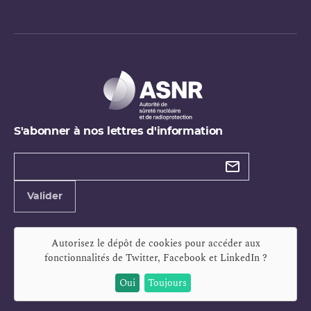
S'abonner à nos lettres d'information
Types de
newsletter
Adresse
Valider
e-
mail
Autorisez le dépôt de cookies pour accéder aux
fonctionnalités de
Twitter, Facebook et LinkedIn
?
Oui
Toujours