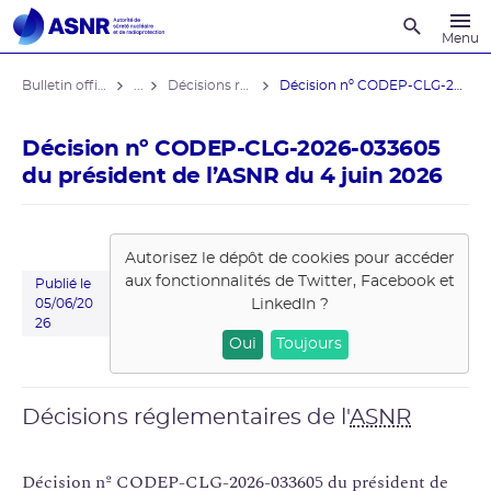
Recherche
Menu
Bulletin officiel de l'ASNR
...
Décisions réglementaires
Décision nº CODEP-CLG-2026-033605 du ...
Décision nº CODEP-CLG-2026-033605
du président de l’ASNR du 4 juin 2026
Autorisez le dépôt de cookies pour accéder
aux fonctionnalités de
Twitter, Facebook et
Publié le
LinkedIn
?
05/06/20
26
Oui
Toujours
Décisions réglementaires de l'
ASNR
Décision nº CODEP-CLG-2026-033605 du président de