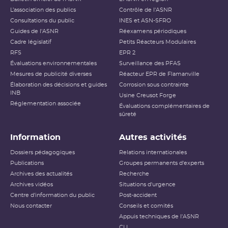
L’association des publics
Contrôle de l'ASNR
Consultations du public
INES et ASN-SFRO
Guides de l'ASNR
Réexamens périodiques
Cadre législatif
Petits Réacteurs Modulaires
RFS
EPR 2
Évaluations environnementales
Surveillance des PFAS
Mesures de publicité diverses
Réacteur EPR de Flamanville
Élaboration des décisions et guides
Corrosion sous contrainte
INB
Usine Creusot Forge
Réglementation associée
Évaluations complémentaires de
sûreté
Information
Autres activités
Dossiers pédagogiques
Relations internationales
Publications
Groupes permanents d'experts
Archives des actualités
Recherche
Archives vidéos
Situations d'urgence
Centre d'information du public
Post-accident
Nous contacter
Conseils et comités
Appuis techniques de l'ASNR
CLI