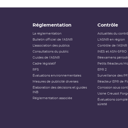
Réglementation
Contrôle
La réglementation
Actualités du contr
Bulletin officiel de l'ASNR
L'ASNR en région
L’association des publics
Contrôle de l'ASNR
Consultations du public
INES et ASN-SFRO
Guides de l'ASNR
Réexamens périod
Cadre législatif
Petits Réacteurs Mo
RFS
EPR 2
Évaluations environnementales
Surveillance des P
Mesures de publicité diverses
Réacteur EPR de Fl
Élaboration des décisions et guides
Corrosion sous cont
INB
Usine Creusot Forg
Réglementation associée
Évaluations compl
sûreté