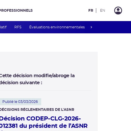
PROFESSIONNELS
FR
EN
next
latif
RFS
Évaluations environnementales
Mesures de publicité 
Cette décision modifie/abroge la
décision suivante :
Publié le 03/03/2026
DÉCISIONS RÉGLEMENTAIRES DE L'ASNR
Décision CODEP-CLG-2026-
012381 du président de l’ASNR