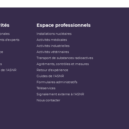
ités
Espace professionnels
ionales
Installations nucléaires
ts d'experts
Activités médicales
Activités industrielles
ce
Activités vétérinaires
Transport de substances radioactives
és
Agréments, contrôles et mesures
 de l'ASNR
Retour d'expérience
Guides de l'ASNR
Formulaires administratifs
Téléservices
Signalement externe à l'ASNR
Nous contacter