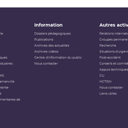
Information
Autres activ
ôle
Dossiers pédagogiques
Relations internat
Publications
Groupes permanen
Archives des actualités
Recherche
Archives vidéos
Situations d'urgen
iques
Centre d'information du public
Post-accident
dulaires
Nous contacter
Conseils et comit
Appuis techniques
FAS
CLI
amanville
HCTISN
rainte
Nous contacter
e
Liens utiles
émentaires de