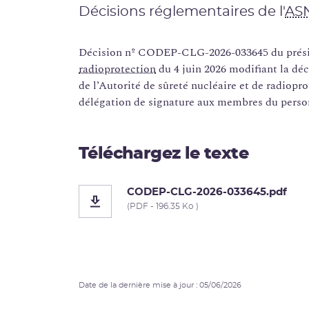
Décisions réglementaires de l'
AS
Décision nº CODEP-CLG-2026-033645 du présid
radioprotection
du 4 juin 2026 modifiant la d
de l’Autorité de sûreté nucléaire et de radiopr
délégation de signature aux membres du perso
Téléchargez le texte
CODEP-CLG-2026-033645.pdf
(PDF - 196.35 Ko )
Date de la dernière mise à jour : 05/06/2026