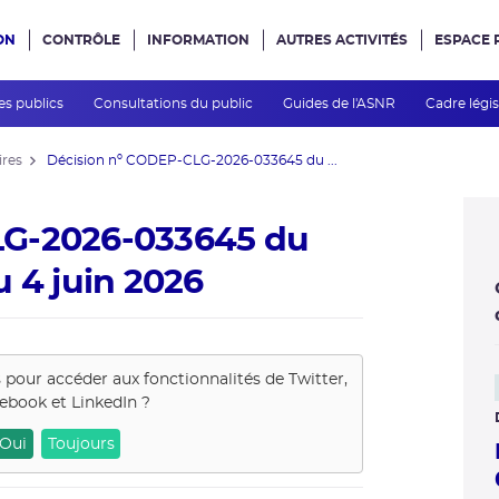
ON
CONTRÔLE
INFORMATION
AUTRES ACTIVITÉS
ESPACE 
e site
es publics
Consultations du public
Guides de l'ASNR
Cadre légis
ires
Décision nº CODEP-CLG-2026-033645 du ...
LG-2026-033645 du
u 4 juin 2026
s pour accéder aux fonctionnalités de
Twitter,
ebook et LinkedIn
?
Oui
Toujours