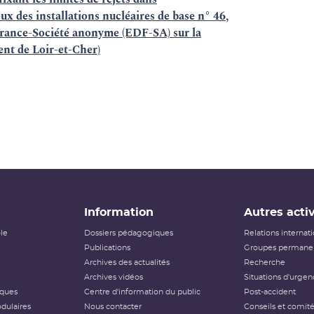
ux des installations nucléaires de base n° 46,
 France-Société anonyme (EDF-SA) sur la
t de Loir-et-Cher)
Information
Autres activ
ôle
Dossiers pédagogiques
Relations internat
Publications
Groupes permanen
Archives des actualités
Recherche
Archives vidéos
Situations d'urgen
iques
Centre d'information du public
Post-accident
dulaires
Nous contacter
Conseils et comit