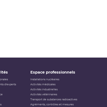
ités
Espace professionnels
ionales
Installations nucléaires
ts d'experts
Activités médicales
Activités industrielles
ce
Activités vétérinaires
Transport de substances radioactives
és
Agréments, contrôles et mesures