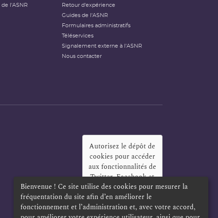
 de l'ASNR
Retour d'expérience
Guides de l'ASNR
Formulaires administratifs
Téléservices
Signalement externe à l'ASNR
Nous contacter
Autorisez le dépôt de
cookies pour accéder
aux fonctionnalités de
Twitter, Facebook et
Bienvenue ! Ce site utilise des cookies pour mesurer la
LinkedIn
?
fréquentation du site afin d’en améliorer le
Oui
Toujours
fonctionnement et l’administration et, avec votre accord,
pour améliorer votre expérience utilisateur, ainsi que pour