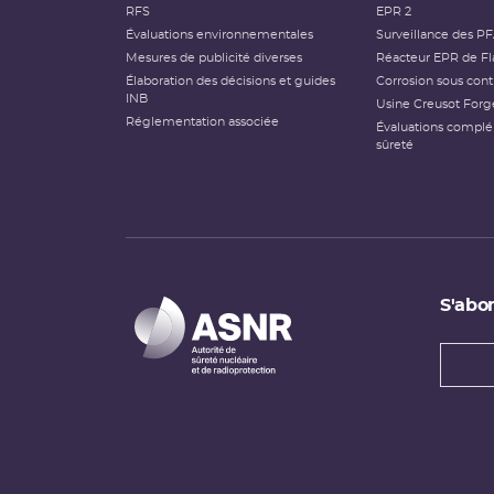
RFS
EPR 2
Évaluations environnementales
Surveillance des P
Mesures de publicité diverses
Réacteur EPR de Fl
Élaboration des décisions et guides
Corrosion sous cont
INB
Usine Creusot Forg
Réglementation associée
Évaluations compl
sûreté
S'abon
Types
newsl
Adress
e-
mail