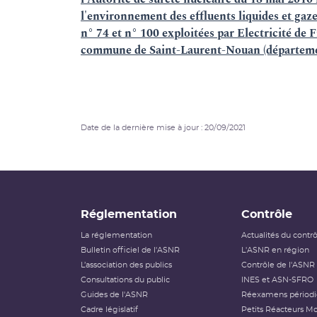
l'environnement des effluents liquides et gaze
n° 74 et n° 100 exploitées par Electricité de
commune de Saint-Laurent-Nouan (départemen
Date de la dernière mise à jour : 20/09/2021
Réglementation
Contrôle
La réglementation
Actualités du contr
Bulletin officiel de l'ASNR
L'ASNR en région
L’association des publics
Contrôle de l'ASNR
Consultations du public
INES et ASN-SFRO
Guides de l'ASNR
Réexamens périod
Cadre législatif
Petits Réacteurs Mo