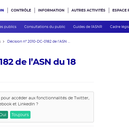
ON
CONTRÔLE
INFORMATION
AUTRES ACTIVITÉS
ESPACE 
e site
es publics
Consultations du public
Guides de l'ASNR
Cadre légis
s
Décision n° 2010-DC-0182 de l’ASN ...
182 de l’ASN du 18
s pour accéder aux fonctionnalités de
Twitter,
ebook et LinkedIn
?
Oui
Toujours