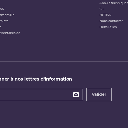
Appuis techniques
FAS
CLI
amanville
HCTISN
rainte
Nous contacter
e
Liens utiles
émentaires de
ner à nos lettres d'information
 de
etter
Valider
e