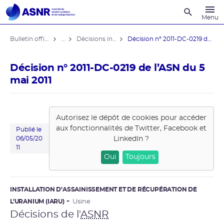
Recherche
Menu
Bulletin officiel de l'ASNR
...
Décisions individuelles
Décision n° 2011-DC-0219 de l’ASN ...
Décision n° 2011-DC-0219 de l’ASN du 5
mai 2011
Autorisez le dépôt de cookies pour accéder
aux fonctionnalités de
Twitter, Facebook et
Publié le
LinkedIn
?
06/05/20
11
Oui
Toujours
INSTALLATION D’ASSAINISSEMENT ET DE RÉCUPÉRATION DE
L’URANIUM (IARU)
Usine
Décisions de l'
ASNR