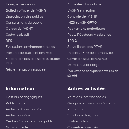
La réglementation
Actualités du contrôle
Bulletin officiel de l'ASNR
L'ASNR en région
L’association des publics
Contrôle de l'ASNR
Consultations du public
INES et ASN-SFRO
Guides de l'ASNR
Réexamens périodiques
Cadre législatif
Petits Réacteurs Modulaires
RFS
EPR 2
Évaluations environnementales
Surveillance des PFAS
Mesures de publicité diverses
Réacteur EPR de Flamanville
Élaboration des décisions et guides
Corrosion sous contrainte
INB
Usine Creusot Forge
Réglementation associée
Évaluations complémentaires de
sûreté
Information
Autres activités
Dossiers pédagogiques
Relations internationales
Publications
Groupes permanents d'experts
Archives des actualités
Recherche
Archives vidéos
Situations d'urgence
Centre d'information du public
Post-accident
Nous contacter
Conseils et comités