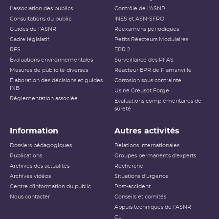
L’association des publics
Contrôle de l'ASNR
Consultations du public
INES et ASN-SFRO
Guides de l'ASNR
Réexamens périodiques
Cadre législatif
Petits Réacteurs Modulaires
RFS
EPR 2
Évaluations environnementales
Surveillance des PFAS
Mesures de publicité diverses
Réacteur EPR de Flamanville
Élaboration des décisions et guides
Corrosion sous contrainte
INB
Usine Creusot Forge
Réglementation associée
Évaluations complémentaires de
sûreté
Information
Autres activités
Dossiers pédagogiques
Relations internationales
Publications
Groupes permanents d'experts
Archives des actualités
Recherche
Archives vidéos
Situations d'urgence
Centre d'information du public
Post-accident
Nous contacter
Conseils et comités
Appuis techniques de l'ASNR
CLI