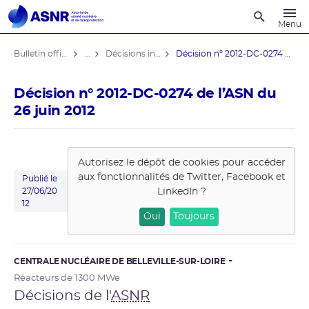
Recherche
Menu
Bulletin officiel de l'ASNR
...
Décisions individuelles
Décision n° 2012-DC-0274 de l’ASN ...
Décision n° 2012-DC-0274 de l’ASN du
26 juin 2012
Autorisez le dépôt de cookies pour accéder
aux fonctionnalités de
Twitter, Facebook et
Publié le
LinkedIn
?
27/06/20
12
Oui
Toujours
CENTRALE NUCLÉAIRE DE BELLEVILLE-SUR-LOIRE
Réacteurs de 1300 MWe
Décisions de l'
ASNR