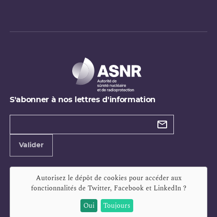
S'abonner à nos lettres d'information
Types de
newsletter
Adresse
Valider
e-
mail
Autorisez le dépôt de cookies pour accéder aux
fonctionnalités de
Twitter, Facebook et LinkedIn
?
Oui
Toujours