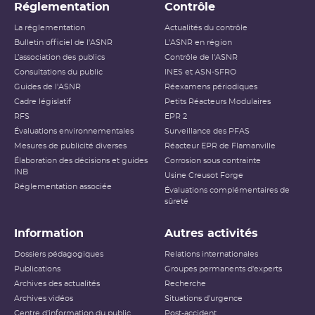
Réglementation
Contrôle
La réglementation
Actualités du contrôle
Bulletin officiel de l'ASNR
L'ASNR en région
L’association des publics
Contrôle de l'ASNR
Consultations du public
INES et ASN-SFRO
Guides de l'ASNR
Réexamens périodiques
Cadre législatif
Petits Réacteurs Modulaires
RFS
EPR 2
Évaluations environnementales
Surveillance des PFAS
Mesures de publicité diverses
Réacteur EPR de Flamanville
Élaboration des décisions et guides
Corrosion sous contrainte
INB
Usine Creusot Forge
Réglementation associée
Évaluations complémentaires de
sûreté
Information
Autres activités
Dossiers pédagogiques
Relations internationales
Publications
Groupes permanents d'experts
Archives des actualités
Recherche
Archives vidéos
Situations d'urgence
Centre d'information du public
Post-accident