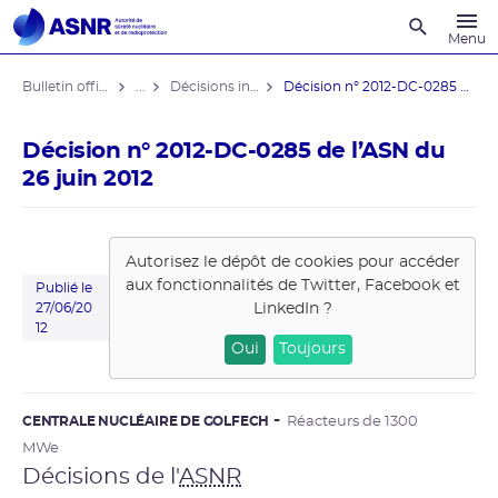
Recherche
Menu
Bulletin officiel de l'ASNR
...
Décisions individuelles
Décision n° 2012-DC-0285 de l’ASN ...
Décision n° 2012-DC-0285 de l’ASN du
26 juin 2012
Autorisez le dépôt de cookies pour accéder
aux fonctionnalités de
Twitter, Facebook et
Publié le
LinkedIn
?
27/06/20
12
Oui
Toujours
CENTRALE NUCLÉAIRE DE GOLFECH
Réacteurs de 1300
MWe
Décisions de l'
ASNR