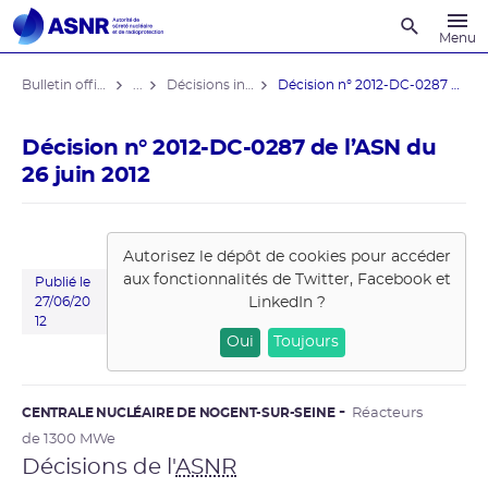
Recherche
Menu
Bulletin officiel de l'ASNR
...
Décisions individuelles
Décision n° 2012-DC-0287 de l’ASN ...
Décision n° 2012-DC-0287 de l’ASN du
26 juin 2012
Autorisez le dépôt de cookies pour accéder
aux fonctionnalités de
Twitter, Facebook et
Publié le
LinkedIn
?
27/06/20
12
Oui
Toujours
CENTRALE NUCLÉAIRE DE NOGENT-SUR-SEINE
Réacteurs
de 1300 MWe
Décisions de l'
ASNR