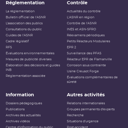
Réglementation
Contrôle
La réglementation
Actualités du contrôle
Bulletin officiel de l'ASNR
L'ASNR en région
L’association des publics
Contrôle de l'ASNR
Consultations du public
INES et ASN-SFRO
Guides de l'ASNR
Réexamens périodiques
Cadre législatif
Petits Réacteurs Modulaires
RFS
EPR 2
Évaluations environnementales
Surveillance des PFAS
Mesures de publicité diverses
Réacteur EPR de Flamanville
Élaboration des décisions et guides
Corrosion sous contrainte
INB
Usine Creusot Forge
Réglementation associée
Évaluations complémentaires de
sûreté
Information
Autres activités
Dossiers pédagogiques
Relations internationales
Publications
Groupes permanents d'experts
Archives des actualités
Recherche
Archives vidéos
Situations d'urgence
Centre d'information du public
Post-accident