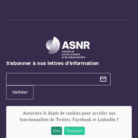
S'abonner à nos lettres d'information
Types de
newsletter
Adresse
Valider
e-
mail
Autorisez le dépôt de cookies pour accéder aux
fonctionnalités de
Twitter, Facebook et LinkedIn
?
Oui
Toujours