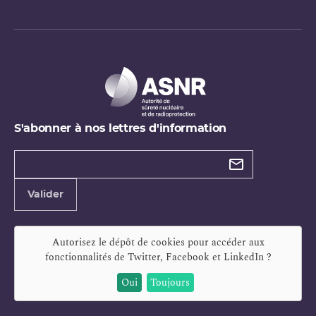
S'abonner à nos lettres d'information
Types de
newsletter
Adresse
Valider
e-
mail
Autorisez le dépôt de cookies pour accéder aux
fonctionnalités de
Twitter, Facebook et LinkedIn
?
Oui
Toujours