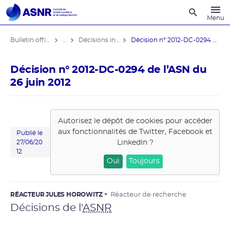
Recherche
Menu
Bulletin officiel de l'ASNR
...
Décisions individuelles
Décision n° 2012-DC-0294 de l’ASN ...
Décision n° 2012-DC-0294 de l’ASN du
26 juin 2012
Autorisez le dépôt de cookies pour accéder
aux fonctionnalités de
Twitter, Facebook et
Publié le
LinkedIn
?
27/06/20
12
Oui
Toujours
RÉACTEUR JULES HOROWITZ
Réacteur de recherche
Décisions de l'
ASNR