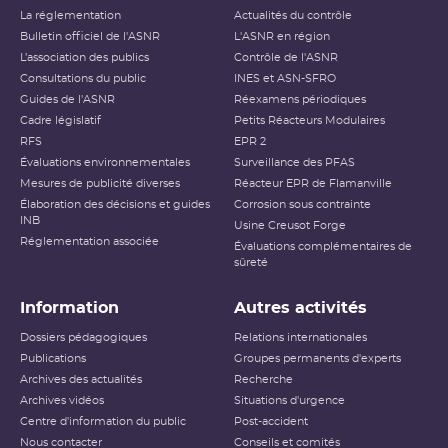
La réglementation
Actualités du contrôle
Bulletin officiel de l'ASNR
L'ASNR en région
L’association des publics
Contrôle de l'ASNR
Consultations du public
INES et ASN-SFRO
Guides de l'ASNR
Réexamens périodiques
Cadre législatif
Petits Réacteurs Modulaires
RFS
EPR 2
Évaluations environnementales
Surveillance des PFAS
Mesures de publicité diverses
Réacteur EPR de Flamanville
Élaboration des décisions et guides
Corrosion sous contrainte
INB
Usine Creusot Forge
Réglementation associée
Évaluations complémentaires de
sûreté
Information
Autres activités
Dossiers pédagogiques
Relations internationales
Publications
Groupes permanents d'experts
Archives des actualités
Recherche
Archives vidéos
Situations d'urgence
Centre d'information du public
Post-accident
Nous contacter
Conseils et comités