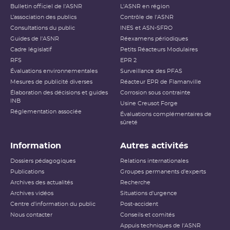
Bulletin officiel de l'ASNR
L'ASNR en région
L’association des publics
Contrôle de l'ASNR
Consultations du public
INES et ASN-SFRO
Guides de l'ASNR
Réexamens périodiques
Cadre législatif
Petits Réacteurs Modulaires
RFS
EPR 2
Évaluations environnementales
Surveillance des PFAS
Mesures de publicité diverses
Réacteur EPR de Flamanville
Élaboration des décisions et guides
Corrosion sous contrainte
INB
Usine Creusot Forge
Réglementation associée
Évaluations complémentaires de
sûreté
Information
Autres activités
Dossiers pédagogiques
Relations internationales
Publications
Groupes permanents d'experts
Archives des actualités
Recherche
Archives vidéos
Situations d'urgence
Centre d'information du public
Post-accident
Nous contacter
Conseils et comités
Appuis techniques de l'ASNR