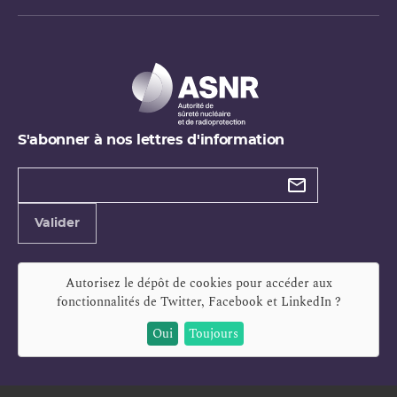
S'abonner à nos lettres d'information
Types de
newsletter
Adresse
Valider
e-
mail
Autorisez le dépôt de cookies pour accéder aux
fonctionnalités de
Twitter, Facebook et LinkedIn
?
Oui
Toujours