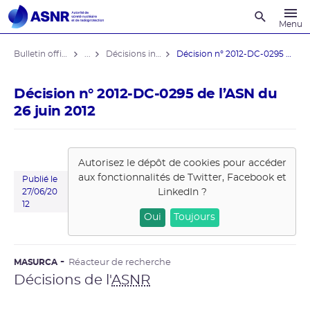
Recherche
Menu
Bulletin officiel de l'ASNR
...
Décisions individuelles
Décision n° 2012-DC-0295 de l’ASN ...
Décision n° 2012-DC-0295 de l’ASN du
26 juin 2012
Autorisez le dépôt de cookies pour accéder
aux fonctionnalités de
Twitter, Facebook et
Publié le
LinkedIn
?
27/06/20
12
Oui
Toujours
MASURCA
Réacteur de recherche
Décisions de l'
ASNR