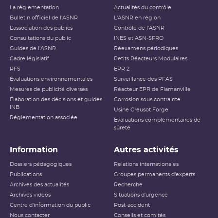
La réglementation
Actualités du contrôle
Bulletin officiel de l'ASNR
L'ASNR en région
L’association des publics
Contrôle de l'ASNR
Consultations du public
INES et ASN-SFRO
Guides de l'ASNR
Réexamens périodiques
Cadre législatif
Petits Réacteurs Modulaires
RFS
EPR 2
Évaluations environnementales
Surveillance des PFAS
Mesures de publicité diverses
Réacteur EPR de Flamanville
Élaboration des décisions et guides
Corrosion sous contrainte
INB
Usine Creusot Forge
Réglementation associée
Évaluations complémentaires de
sûreté
Information
Autres activités
Dossiers pédagogiques
Relations internationales
Publications
Groupes permanents d'experts
Archives des actualités
Recherche
Archives vidéos
Situations d'urgence
Centre d'information du public
Post-accident
Nous contacter
Conseils et comités