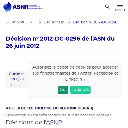
Recherche
Menu
Bulletin officiel de l'ASNR
...
Décisions individuelles
Décision n° 2012-DC-0296 de l’ASN ...
Décision n° 2012-DC-0296 de l’ASN du
26 juin 2012
Autorisez le dépôt de cookies pour accéder
aux fonctionnalités de
Twitter, Facebook et
Publié le
LinkedIn
?
27/06/20
12
Oui
Toujours
ATELIER DE TECHNOLOGIE DU PLUTONIUM (ATPU)
Fabrication ou transformation de substances radioactives
Décisions de l'
ASNR