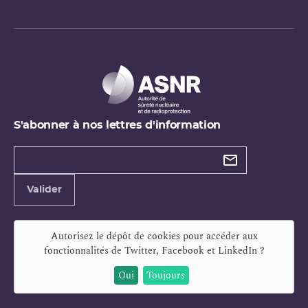
S'abonner à nos lettres d'information
Types de
newsletter
Adresse
Valider
e-
mail
Autorisez le dépôt de cookies pour accéder aux
fonctionnalités de
Twitter, Facebook et LinkedIn
?
Oui
Toujours