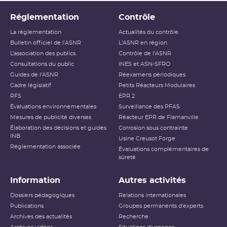
Réglementation
Contrôle
La réglementation
Actualités du contrôle
Bulletin officiel de l'ASNR
L'ASNR en région
L’association des publics
Contrôle de l'ASNR
Consultations du public
INES et ASN-SFRO
Guides de l'ASNR
Réexamens périodiques
Cadre législatif
Petits Réacteurs Modulaires
RFS
EPR 2
Évaluations environnementales
Surveillance des PFAS
Mesures de publicité diverses
Réacteur EPR de Flamanville
Élaboration des décisions et guides
Corrosion sous contrainte
INB
Usine Creusot Forge
Réglementation associée
Évaluations complémentaires de
sûreté
Information
Autres activités
Dossiers pédagogiques
Relations internationales
Publications
Groupes permanents d'experts
Archives des actualités
Recherche