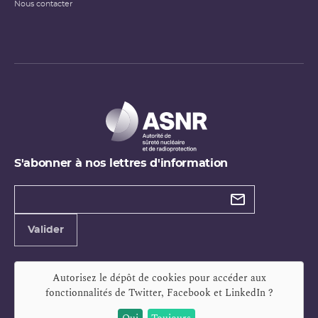
Nous contacter
S'abonner à nos lettres d'information
Types de
newsletter
Adresse
Valider
e-
mail
Autorisez le dépôt de cookies pour accéder aux
fonctionnalités de
Twitter, Facebook et LinkedIn
?