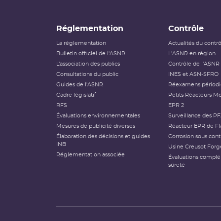
Réglementation
Contrôle
La réglementation
Actualités du contr
Bulletin officiel de l'ASNR
L'ASNR en région
L’association des publics
Contrôle de l'ASNR
Consultations du public
INES et ASN-SFRO
Guides de l'ASNR
Réexamens périod
Cadre législatif
Petits Réacteurs Mo
RFS
EPR 2
Évaluations environnementales
Surveillance des P
Mesures de publicité diverses
Réacteur EPR de Fl
Élaboration des décisions et guides
Corrosion sous cont
INB
Usine Creusot Forg
Réglementation associée
Évaluations compl
sûreté