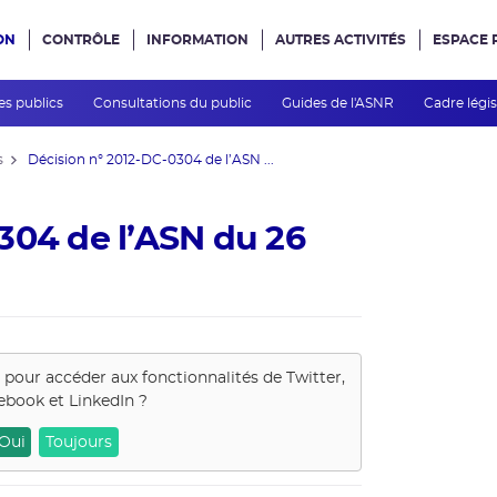
ON
CONTRÔLE
INFORMATION
AUTRES ACTIVITÉS
ESPACE 
e site
es publics
Consultations du public
Guides de l'ASNR
Cadre légis
s
Décision n° 2012-DC-0304 de l’ASN ...
304 de l’ASN du 26
s pour accéder aux fonctionnalités de
Twitter,
ebook et LinkedIn
?
Oui
Toujours