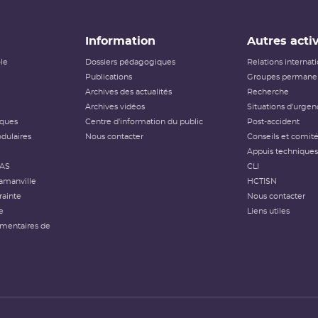
Information
Autres activ
ôle
Dossiers pédagogiques
Relations internat
Publications
Groupes permanen
Archives des actualités
Recherche
Archives vidéos
Situations d'urgen
iques
Centre d'information du public
Post-accident
dulaires
Nous contacter
Conseils et comit
Appuis techniques
FAS
CLI
amanville
HCTISN
rainte
Nous contacter
e
Liens utiles
émentaires de