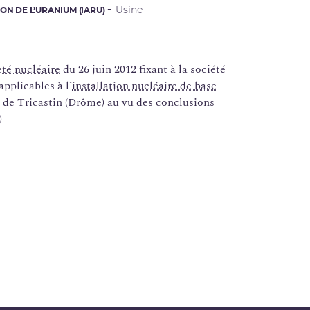
Usine
ON DE L’URANIUM (IARU)
eté nucléaire
du 26 juin 2012 fixant à la société
pplicables à l’
installation nucléaire de base
de Tricastin (Drôme) au vu des conclusions
)