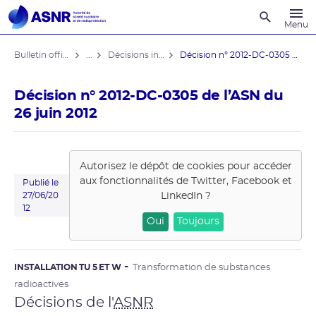
Recherche
Menu
Bulletin officiel de l'ASNR
...
Décisions individuelles
Décision n° 2012-DC-0305 de l’ASN ...
Décision n° 2012-DC-0305 de l’ASN du
26 juin 2012
Autorisez le dépôt de cookies pour accéder
aux fonctionnalités de
Twitter, Facebook et
Publié le
LinkedIn
?
27/06/20
12
Oui
Toujours
INSTALLATION TU 5 ET W
Transformation de substances
radioactives
Décisions de l'
ASNR