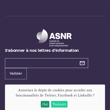
S'abonner à nos lettres d'information
Types de
newsletter
Adresse
Valider
e-
mail
Autorisez le dépôt de cookies pour accéder aux
fonctionnalités de
Twitter, Facebook et LinkedIn
?
Oui
Toujours