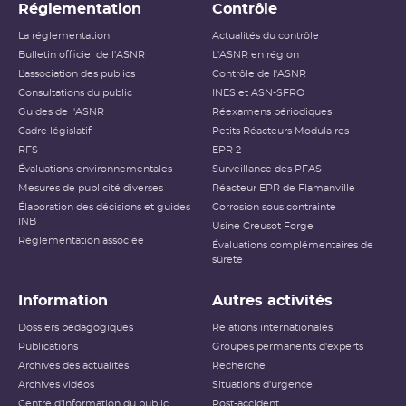
Réglementation
Contrôle
La réglementation
Actualités du contrôle
Bulletin officiel de l'ASNR
L'ASNR en région
L’association des publics
Contrôle de l'ASNR
Consultations du public
INES et ASN-SFRO
Guides de l'ASNR
Réexamens périodiques
Cadre législatif
Petits Réacteurs Modulaires
RFS
EPR 2
Évaluations environnementales
Surveillance des PFAS
Mesures de publicité diverses
Réacteur EPR de Flamanville
Élaboration des décisions et guides
Corrosion sous contrainte
INB
Usine Creusot Forge
Réglementation associée
Évaluations complémentaires de
sûreté
Information
Autres activités
Dossiers pédagogiques
Relations internationales
Publications
Groupes permanents d'experts
Archives des actualités
Recherche
Archives vidéos
Situations d'urgence
Centre d'information du public
Post-accident