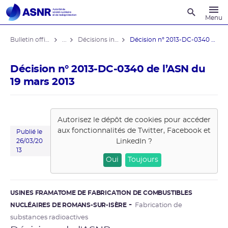
Recherche
Menu
Bulletin officiel de l'ASNR
...
Décisions individuelles
Décision n° 2013-DC-0340 de l’ASN ...
Décision n° 2013-DC-0340 de l’ASN du
19 mars 2013
Autorisez le dépôt de cookies pour accéder
aux fonctionnalités de
Twitter, Facebook et
Publié le
LinkedIn
?
26/03/20
13
Oui
Toujours
USINES FRAMATOME DE FABRICATION DE COMBUSTIBLES
NUCLÉAIRES DE ROMANS-SUR-ISÈRE
Fabrication de
substances radioactives