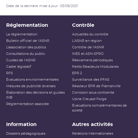
Date de la dernière mise à jour : 03/09/2021
Réglementation
Contrôle
La réglementation
Actualités du contrôle
Bulletin officiel de l'ASNR
L'ASNR en région
L’association des publics
Contrôle de l'ASNR
Consultations du public
INES et ASN-SFRO
Guides de l'ASNR
Réexamens périodiques
Cadre législatif
Petits Réacteurs Modulaires
RFS
EPR 2
Évaluations environnementales
Surveillance des PFAS
Mesures de publicité diverses
Réacteur EPR de Flamanville
Élaboration des décisions et guides
Corrosion sous contrainte
INB
Usine Creusot Forge
Réglementation associée
Évaluations complémentaires de
sûreté
Information
Autres activités
Dossiers pédagogiques
Relations internationales